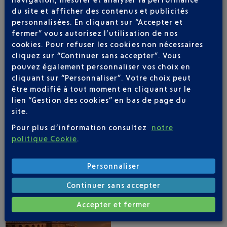
du site et afficher des contenus et publicités
personnalisées. En cliquant sur “Accepter et
fermer” vous autorisez l’utilisation de nos
cookies. Pour refuser les cookies non nécessaires
APPLICATION AÉROPORT NICE
cliquez sur “Continuer sans accepter”. Vous
pouvez également personnaliser vos choix en
cliquant sur “Personnaliser”. Votre choix peut
être modifié à tout moment en cliquant sur le
1 DESTINATIONS AVEC TURKISH AIRLINES AU
lien “Gestion des cookies” en bas de page du
DÉPART DE NICE
site.
Pour plus d’information consultez
notre
politique Cookie
.
Personnaliser
Continuer sans accepter
Accepter et fermer