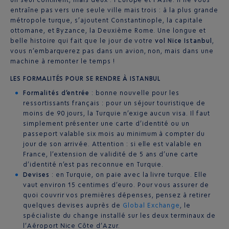
entraîne pas vers une seule ville mais trois : à la plus grande
métropole turque, s’ajoutent Constantinople, la capitale
ottomane, et Byzance, la Deuxième Rome. Une longue et
belle histoire qui fait que le jour de votre
vol Nice Istanbul
,
vous n’embarquerez pas dans un avion, non, mais dans une
machine à remonter le temps !
LES FORMALITÉS POUR SE RENDRE À ISTANBUL
Formalités d’entrée
: bonne nouvelle pour les
ressortissants français : pour un séjour touristique de
moins de 90 jours, la Turquie n’exige aucun visa. Il faut
simplement présenter une carte d’identité ou un
passeport valable six mois au minimum à compter du
jour de son arrivée. Attention : si elle est valable en
France, l’extension de validité de 5 ans d’une carte
d’identité n’est pas reconnue en Turquie.
Devises
: en Turquie, on paie avec la livre turque. Elle
vaut environ 15 centimes d’euro. Pour vous assurer de
quoi couvrir vos premières dépenses, pensez à retirer
quelques devises auprès de
Global Exchange
, le
spécialiste du change installé sur les deux terminaux de
l’Aéroport Nice Côte d’Azur.