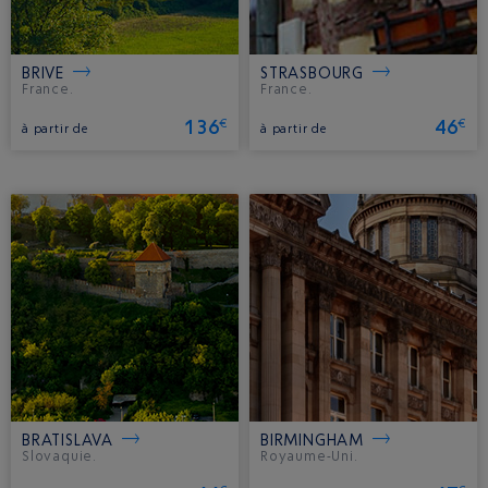
BRIVE
STRASBOURG
France.
France.
136
46
€
€
à partir de
à partir de
BRATISLAVA
BIRMINGHAM
Slovaquie.
Royaume-Uni.