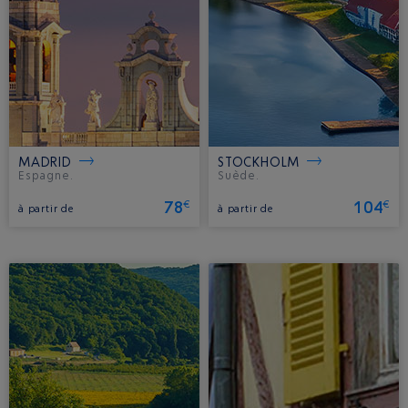
MADRID
STOCKHOLM
Espagne.
Suède.
78
104
€
€
à partir de
à partir de