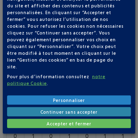
du site et afficher des contenus et publicités
VOLS
PEGASUS AIRLINES DE NICE VERS
personnalisées. En cliquant sur “Accepter et
ISTANBUL
fermer” vous autorisez l’utilisation de nos
cookies. Pour refuser les cookies non nécessaires
4
Vols par semaine,
cliquez sur “Continuer sans accepter”. Vous
DE AVRIL À FÉVRIER
pouvez également personnaliser vos choix en
cliquant sur “Personnaliser”. Votre choix peut
LUN
MAR
MER
JEU
VEN
SAM
DIM
être modifié à tout moment en cliquant sur le
0
1
0
1
0
1
1
lien “Gestion des cookies” en bas de page du
site.
Pour plus d’information consultez
notre
VOLS
PEGASUS AIRLINES DE NICE VERS
politique Cookie
.
ISTANBUL
Personnaliser
4
Vols par semaine,
DE AVRIL À FÉVRIER
Continuer sans accepter
Accepter et fermer
LUN
MAR
MER
JEU
VEN
SAM
DIM
0
1
0
1
0
1
1