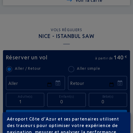
Voir la carte
VOLS RÉGULIERS
NICE - ISTANBUL SAW
Réserver un vol
140
€
à partir de
Aller / Retour
Aller simple
Aller
Retour
Adulte(s)
Enfant(s)
Bébé(s)
Aéroport Côte d’Azur et ses partenaires utilisent
des traceurs pour optimiser votre expérience de
navigation, mesurer et analyser la performance