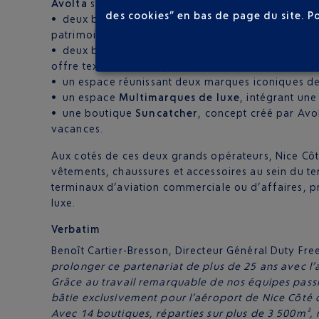
Avolta
se voit confier l’animation de 7 cellules de 
des cookies” en bas de page du site.
P
• deux boutiques
Fragonard
, réparties sur les d
patrimoine culturel à la réputation internationale ;
• deux boutiques de luxe
Hermès
et
Zegna
, en ré
offre textile et maroquinerie ;
• un espace réunissant deux marques iconiques de l
• un espace
Multimarques de luxe
, intégrant un
• une boutique
Suncatcher
, concept créé par Avo
vacances.
Aux cotés de ces deux grands opérateurs, Nice Cô
vêtements, chaussures et accessoires au sein du ter
terminaux d’aviation commerciale ou d’affaires, 
luxe.
Verbatim
Benoît Cartier-Bresson, Directeur Général Duty Fr
prolonger ce partenariat de plus de 25 ans avec l’
Grâce au travail remarquable de nos équipes pass
bâtie exclusivement pour l’aéroport de Nice Côté 
Avec 14 boutiques, réparties sur plus de 3 500m²