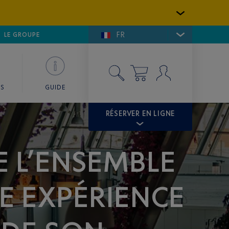
FR
LFE DE SAINT-TROPEZ
LE GROUPE
SKY VALET
ES
GUIDE
RÉSERVER EN LIGNE
E L’ENSEMBLE
E EXPÉRIENCE