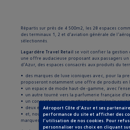
Répartis sur près de 4 500m2, les 28 espaces comm
des terminaux 1, 2 et d’aviation générale de l’aéro
sélectionnés.
Lagardère Travel Retail
se voit confier la gestion
une offre audacieuse proposant aux passagers un pa
d’Azur, des espaces consacrés aux produits du terri
• des marques de luxe iconiques avec, pour la pre
proposeront notamment une offre de produits en li
• un espace de mode haut-de-gamme, avec l’ens
• un autre tourné vers la parfumerie française d’e
• un concept novateur mettant en lumière le savo
• deux espaces
Multimarques
, dans les terminau
Aéroport Côte d’Azur et ses partenaire
• et, nouveauté au cœur de l’aéroport, un espace d
performance du site et afficher des co
marques du marché de l’enfant : Disney et Pokémon
l’utilisation de nos cookies. Pour ref
personnaliser vos choix en cliquant su