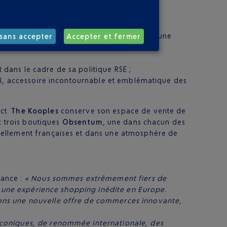
savoir-faire de la Côte d’Azur et de son
couleurs de la France et de l’Italie, avec une
sans accepter
Accepter et fermer
dans le cadre de sa politique RSE ;
eil, accessoire incontournable et emblématique des
ct.
The Kooples
conserve son espace de vente de
c trois boutiques
Obsentum
, une dans chacun des
iellement françaises et dans une atmosphère de
rance :
« Nous sommes extrêmement fiers de
ir une expérience shopping inédite en Europe.
rons une nouvelle offre de commerces innovante,
iconiques, de renommée internationale, des