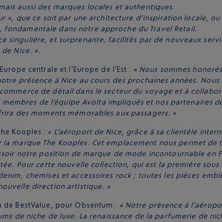
mais aussi des marques locales et authentiques.
r », que ce soit par une architecture d’inspiration locale, ou
 fondamentale dans notre approche du Travel Retail.
 singulière, et surprenante, facilités par de nouveaux ser
 de Nice. ».
Europe centrale et l’Europe de l’Est :
« Nous sommes honorés d
 notre présence à Nice au cours des prochaines années. Nou
 commerce de détail dans le secteur du voyage et à collabor
 les membres de l’équipe Avolta impliqués et nos partenaires
offrira des moments mémorables aux passagers. »
The Kooples :
« L’aéroport de Nice, grâce à sa clientèle inte
r la marque The Kooples. Cet emplacement nous permet de t
ssoir notre position de marque de mode incontournable en Fr
tée. Pour cette nouvelle collection, qui est la première sous 
denim, chemises et accessoires rock ; toutes les pièces emb
uvelle direction artistique. »
on de BestValue, pour Obsentum :
« Notre présence à l’aérop
fums de niche de luxe. La renaissance de la parfumerie de nic