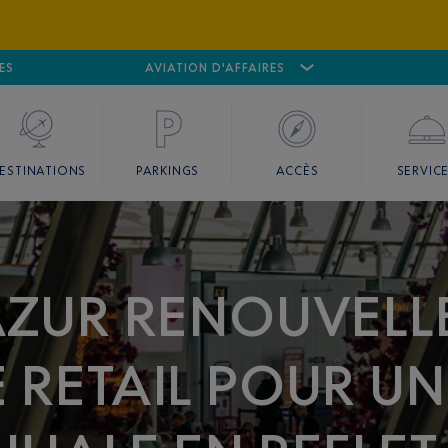
ES
AÉROPORT
CANNES MANDELIEU
AVIATION D'AFFAIRES
AÉROPORT
GO
ESTINATIONS
PARKINGS
ACCÈS
SERVIC
AZUR RENOUVELL
 RETAIL POUR UN