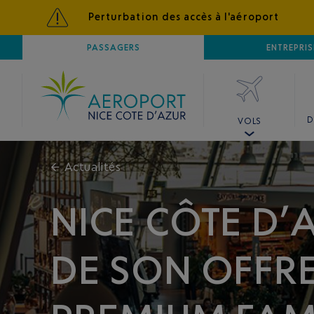
Perturbation des accès à l'aéroport
AÉROPORT
PASSAGERS
NICE CÔTE D'AZUR
ENTREPRIS
D
VOLS
←
Actualités
NICE CÔTE D’
DE SON OFFRE