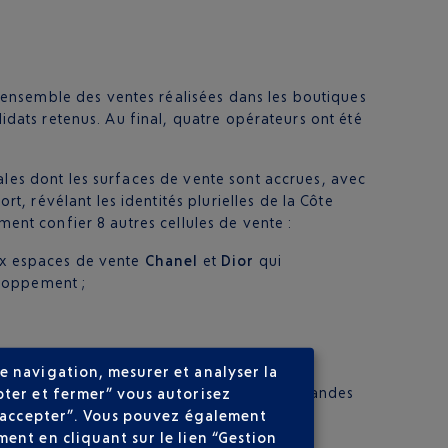
’ensemble des ventes réalisées dans les boutiques
didats retenus. Au final, quatre opérateurs ont été
ales dont les surfaces de vente sont accrues, avec
 révélant les identités plurielles de la Côte
ment confier 8 autres cellules de vente :
ux espaces de vente
Chanel
et
Dior
qui
eloppement ;
;
 ;
e navigation, mesurer et analyser la
seigne
Looping
. Elle réunit deux des plus grandes
pter et fermer” vous autorisez
ns accepter”. Vous pouvez également
ent en cliquant sur le lien “Gestion