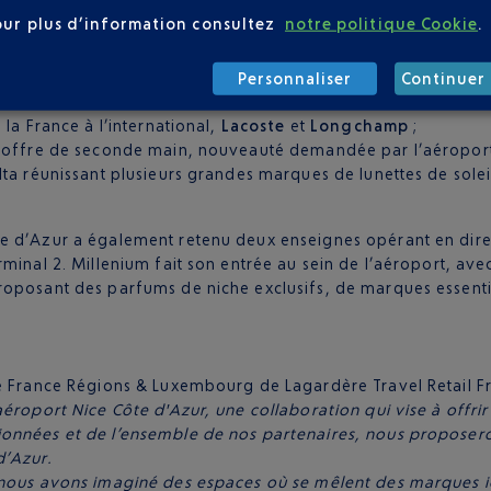
vente :
our plus d’information consultez
notre politique Cookie
.
eux terminaux d’aviation commerciale, portant les couleurs du 
ponse à une forte demande en matière de produits de luxe aux 
Personnaliser
Continuer 
a France à l’international,
Lacoste
et
Longchamp
;
e offre de seconde main, nouveauté demandée par l’aéroport 
lta réunissant plusieurs grandes marques de lunettes de sol
te d’Azur a également retenu deux enseignes opérant en dire
minal 2. Millenium fait son entrée au sein de l’aéroport, ave
proposant des parfums de niche exclusifs, de marques essent
ee France Régions & Luxembourg de Lagardère Travel Retail F
aéroport Nice Côte d'Azur, une collaboration qui vise à offr
ionnées et de l’ensemble de nos partenaires, nous propose
d’Azur.
, nous avons imaginé des espaces où se mêlent des marques 