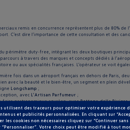
erciaux remis en concurrence représentent plus de 80% de l
port. C’est dire l’importance de cette consultation et des can
 du périmètre duty-free, intégrant les deux boutiques princip
rcours à travers des marques et concepts dédiés à l’aéroport,
toire ou aux spécialités françaises. L’opérateur se voit égale
mière fois dans un aéroport français en dehors de Paris, de
en avec la beauté et le bien-être, un segment en plein dév
eigne
Longchamp
;
xception, avec
L’Artisan Parfumeur
;
ir-faire gastronomique azuréen, avec
Bottega della Riviera
x 1 et 2, avec une offre de vêtements et accessoires de mode
s utilisent des traceurs pour optimiser votre expérience d
e vente orienté vers les petits et grands enfants, avec l’en
ntenus et publicités personnalisées. En cliquant sur “Acce
 ainsi que la licence Marvel.
user les cookies non nécessaires cliquez sur “Continuer sa
r “Personnaliser”. Votre choix peut être modifié à tout mom