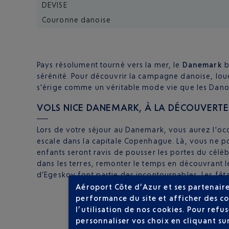
DEVISE
Couronne danoise
Pays résolument tourné vers la mer, le
Danemark
b
sérénité. Pour découvrir la campagne danoise, lou
s'érige comme un véritable mode vie que les Danoi
VOLS NICE DANEMARK, À LA DÉCOUVERTE D'
Lors de votre séjour au Danemark, vous aurez l'occ
escale dans la capitale Copenhague. Là, vous ne pourr
enfants seront ravis de pousser les portes du célè
dans les terres, remonter le temps en découvrant l
d’Egeskov font partie des incontournables. Les fêta
Aéroport Côte d’Azur et ses partenaire
performance du site et afficher des co
l’utilisation de nos cookies. Pour ref
personnaliser vos choix en cliquant su