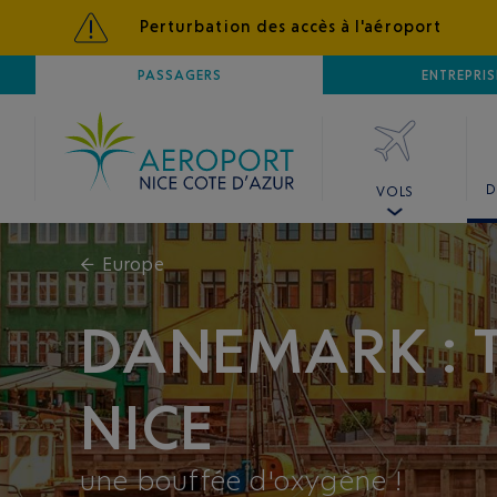
Perturbation des accès à l'aéroport
AÉROPORT
PASSAGERS
NICE CÔTE D'AZUR
ENTREPRIS
D
VOLS
←
Europe
DANEMARK : T
NICE
une bouffée d'oxygène !