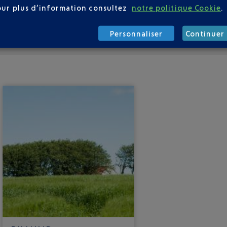
our plus d’information consultez
notre politique Cookie
.
DANEMARK AU DÉPART DE NICE
Personnaliser
Continuer 