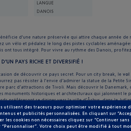
LANGUE
DANOIS
énéficie d'une nature préservée qui attire chaque année de 
ez un vélo et pédalez le long des pistes cyclables aménagé
s ont tous intégré. Pour vivre au rythme des Danois, profite
UN PAYS RICHE ET DIVERSIFIÉ !
asion de découvrir ce pays secret. Pour un city break, le
vol
ez pas résister à l'envie d'admirer la statue de la Petite Sirè
bre parc d’attractions de Tivoli. Mais découvrir le Danemar
es monuments historiques et architecturaux qui jalonnent le p
rds préfèreront se diriger vers la ville d’Århus, dans le Jutl
s utilisent des traceurs pour optimiser votre expérience d
ntenus et publicités personnalisées. En cliquant sur “Acce
user les cookies non nécessaires cliquez sur “Continuer sa
r “Personnaliser”. Votre choix peut être modifié à tout mom