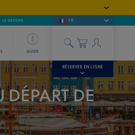
FR
LFE DE SAINT-TROPEZ
LE GROUPE
SKY VALET
ES
GUIDE
RÉSERVER EN LIGNE
U DÉPART DE