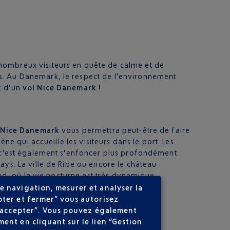
nombreux visiteurs en quête de calme et de
es. Au Danemark, le respect de l'environnement
z d'un
vol Nice Danemark !
 Nice Danemark
vous permettra peut-être de faire
ne qui accueille les visiteurs dans le port. Les
k, c'est également s'enfoncer plus profondément
ays. La ville de Ribe ou encore le château
and, où la vie nocturne est très dynamique.
e navigation, mesurer et analyser la
pter et fermer” vous autorisez
ns accepter”. Vous pouvez également
ent en cliquant sur le lien “Gestion