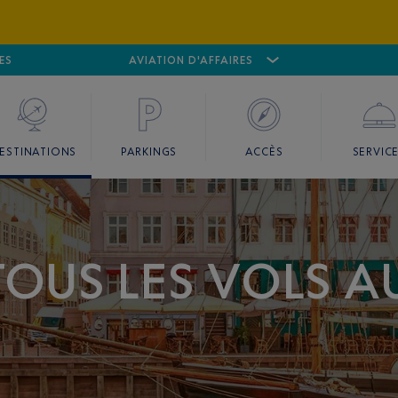
ES
AÉROPORT
CANNES MANDELIEU
AVIATION D'AFFAIRES
AÉROPORT
GO
ESTINATIONS
PARKINGS
ACCÈS
SERVIC
OUS LES VOLS A