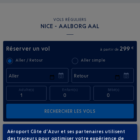
VOLS RÉGULIERS
NICE - AALBORG AAL
Réserver un vol
299
€
à partir de
Aller / Retour
Aller simple
Aller
Retour
Adulte(s)
Enfant(s)
Bébé(s)
Aéroport Côte d’Azur et ses partenaires utilisent
VOLS
NORWEGIAN AIR SHUTTLE DE NICE
des traceurs pour optimiser votre expérience de