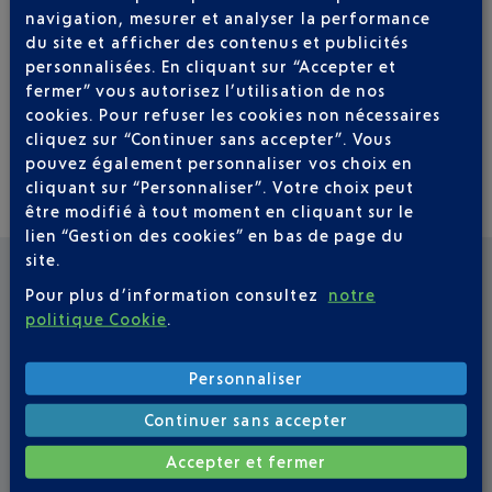
VERS AALBORG
navigation, mesurer et analyser la performance
du site et afficher des contenus et publicités
2
personnalisées. En cliquant sur “Accepter et
Vols par semaine,
DE JUIN À OCTOBRE
fermer” vous autorisez l’utilisation de nos
cookies. Pour refuser les cookies non nécessaires
LUN
MAR
MER
JEU
VEN
SAM
DIM
cliquez sur “Continuer sans accepter”. Vous
pouvez également personnaliser vos choix en
1
0
0
0
1
0
0
cliquant sur “Personnaliser”. Votre choix peut
être modifié à tout moment en cliquant sur le
lien “Gestion des cookies” en bas de page du
site.
QUESTIONS FRÉQUEMMENT POSÉES
Pour plus d’information consultez
notre
politique Cookie
.
Quelle est la durée d’un vol Nice-
Personnaliser
Aalborg ?
Continuer sans accepter
La durée de vol d’un Nice Aalborg est, en moyenne,
de 2 h 30.
Accepter et fermer