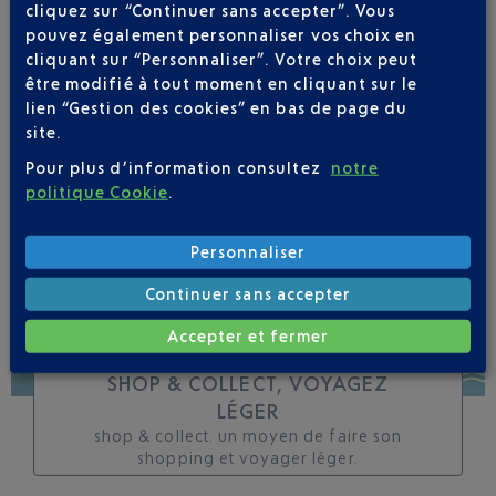
cliquez sur “Continuer sans accepter”. Vous
toutes les évolutions
pouvez également personnaliser vos choix en
pour ce vol
cliquant sur “Personnaliser”. Votre choix peut
être modifié à tout moment en cliquant sur le
lien “Gestion des cookies” en bas de page du
site.
Pour plus d’information consultez
notre
SUIVRE CE VOL
politique Cookie
.
Personnaliser
Continuer sans accepter
Accepter et fermer
SHOP & COLLECT, VOYAGEZ
LÉGER
shop & collect. un moyen de faire son
shopping et voyager léger.