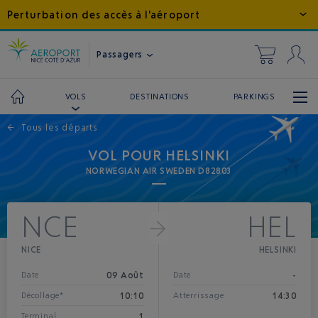
Perturbation des accès à l'aéroport
Passagers
DESTINATIONS
PARKINGS
VOLS
←
Tous les départs
VOL POUR HELSINKI
NORWEGIAN AIR SWEDEN D82803
NCE
HEL
NICE
HELSINKI
09 Août
-
Date
Date
10:10
14:30
Décollage*
Atterrissage
1
Terminal