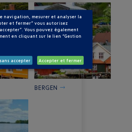
e navigation, mesurer et analyser la
pter et fermer” vous autorisez
ns accepter”. Vous pouvez également
ent en cliquant sur le lien “Gestion
sans accepter
Accepter et fermer
BERGEN