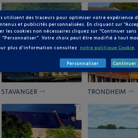
s utilisent des traceurs pour optimiser votre expérience d
ntenus et publicités personnalisées. En cliquant sur “Acce
user les cookies non nécessaires cliquez sur “Continuer sa
r “Personnaliser”. Votre choix peut être modifié à tout mom
our plus d’information consultez
notre politique Cookie
.
Personnaliser
Continuer 
STAVANGER
TRONDHEIM