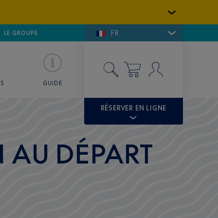
FR
LFE DE SAINT-TROPEZ
LE GROUPE
SKY VALET
ES
GUIDE
RÉSERVER EN LIGNE
 AU DÉPART