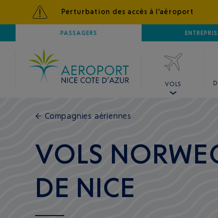
Perturbation des accès à l'aéroport
AÉROPORT
PASSAGERS
NICE CÔTE D'AZUR
ENTREPRIS
D
VOLS
←
Compagnies aériennes
VOLS NORWEG
DE NICE