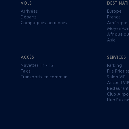
VOLS
DESTINAT
Arrivées
Europe
Départs
France
Compagnies aériennes
Amérique 
Moyen-Ori
Afrique d
Asie
ACCÈS
SERVICES
Navettes T1 - T2
Parking
Taxis
File Priorit
Transports en commun
Salon VIP
Accueil VI
Restaurant
Club Airpo
Hub Busin