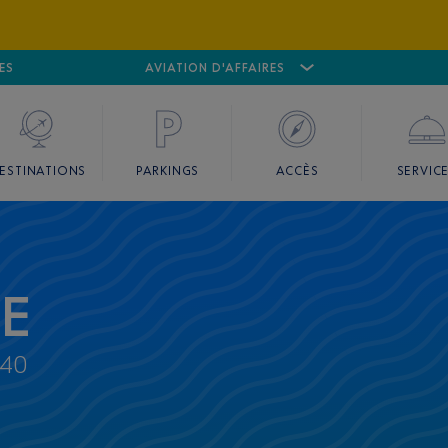
ES
AÉROPORT
CANNES MANDELIEU
AVIATION D'AFFAIRES
AÉROPORT
GO
ESTINATIONS
PARKINGS
ACCÈS
SERVIC
CE
40