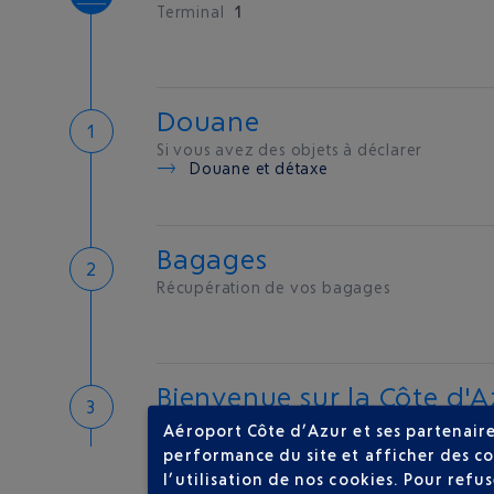
Terminal
1
Douane
Si vous avez des objets à déclarer
Douane et détaxe
Bagages
Récupération de vos bagages
Bienvenue sur la Côte d'A
Hôtels de proximité
Aéroport Côte d’Azur et ses partenaire
performance du site et afficher des co
l’utilisation de nos cookies. Pour ref