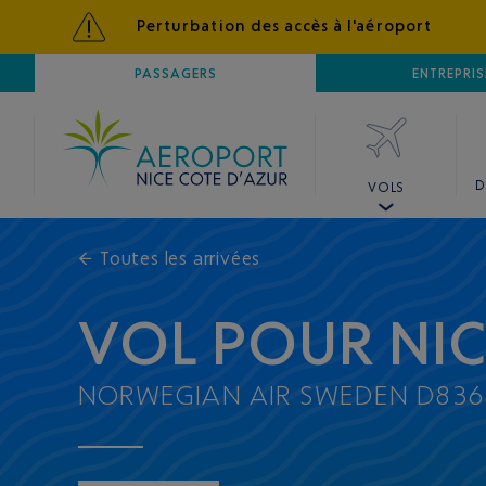
Perturbation des accès à l'aéroport
AÉROPORT
PASSAGERS
NICE CÔTE D'AZUR
ENTREPRIS
D
VOLS
←
Toutes les arrivées
VOL POUR NI
NORWEGIAN AIR SWEDEN D836