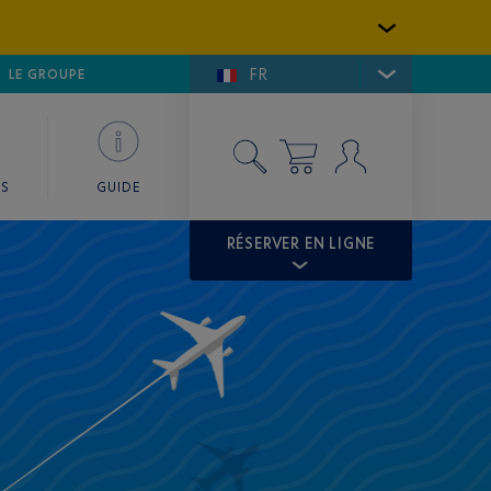
FR
LFE DE SAINT-TROPEZ
LE GROUPE
SKY VALET
ES
GUIDE
RÉSERVER EN LIGNE