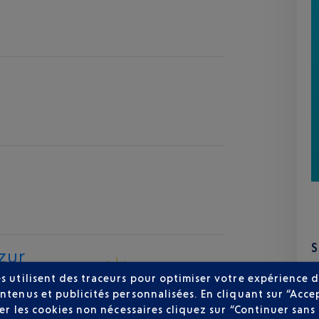
zur
30 °C
s utilisent des traceurs pour optimiser votre expérience d
ntenus et publicités personnalisées. En cliquant sur “Acce
user les cookies non nécessaires cliquez sur “Continuer sa