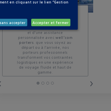
ent en cliquant sur le lien “Gestion
SERVICE PORTEURS DE
BAGAGES : VOYAGEZ
LÉGER À NICE
sans accepter
Accepter et fermer
profitez d'un accueil privilégié
et d'une assistance
personnalisée avec
well’com
porters
. que vous soyez au
départ ou à l'arrivée, nos
porteurs professionnels
transforment vos contraintes
logistiques en une expérience
de voyage fluide et haut de
gamme.