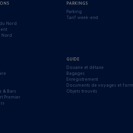
IONS
PARKINGS
Parking
Tarif week-end
du Nord
ent
u Nord
GUIDE
Douane et détaxe
aire
Bagages
Enregistrement
P
Documents de voyages et forma
s & Bars
Objets trouvés
rt Premier
ess