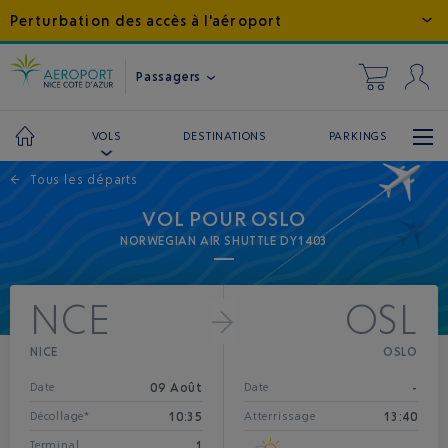
Perturbation des accès à l'aéroport
Passagers
DESTINATIONS
PARKINGS
VOLS
←
Tous les départs
VOL POUR OSLO
NORWEGIAN AIR SHUTTLE DY1403
NCE
OSL
NICE
OSLO
09 Août
-
Date
Date
10:35
13:40
Décollage*
Atterrissage
1
Terminal