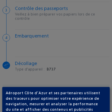
Contrôle des passeports
Veillez à bien préparer vos papiers lors de ce
contrôle
Embarquement
Décollage
Type d'appareil :
B737
COMPAGNIE(S) AÉRIENNE(S)
Aéroport Côte d’Azur et ses partenaires utilisent
des traceurs pour optimiser votre expérience de
NORWEGIAN AIR SHUTTLE
+33 (0) 97 07 38 001
navigation, mesurer et analyser la performance
du site et afficher des contenus et publicités