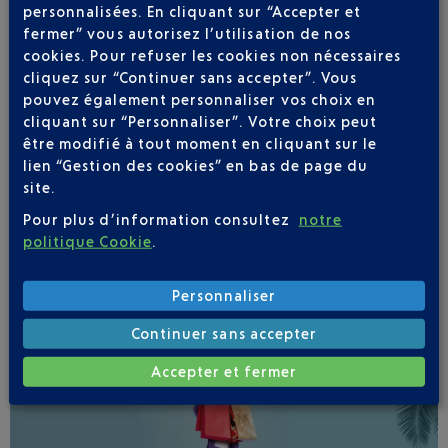
personnalisées. En cliquant sur “Accepter et
fermer” vous autorisez l’utilisation de nos
cookies. Pour refuser les cookies non nécessaires
cliquez sur “Continuer sans accepter”. Vous
pouvez également personnaliser vos choix en
cliquant sur “Personnaliser”. Votre choix peut
Soyez notifié(e) de
être modifié à tout moment en cliquant sur le
toutes les évolutions
lien “Gestion des cookies” en bas de page du
pour ce vol
site.
Pour plus d’information consultez
notre
politique Cookie
.
Personnaliser
SUIVRE CE VOL
Continuer sans accepter
Accepter et fermer