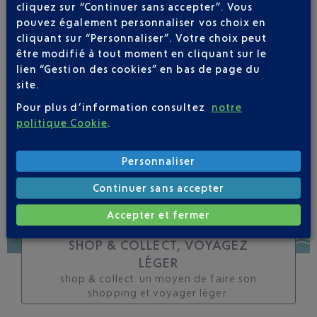
cliquez sur “Continuer sans accepter”. Vous
toutes les évolutions
pouvez également personnaliser vos choix en
pour ce vol
cliquant sur “Personnaliser”. Votre choix peut
être modifié à tout moment en cliquant sur le
lien “Gestion des cookies” en bas de page du
site.
Pour plus d’information consultez
notre
SUIVRE CE VOL
politique Cookie
.
Personnaliser
Continuer sans accepter
Accepter et fermer
SHOP & COLLECT, VOYAGEZ
LÉGER
shop & collect. un moyen de faire son
shopping et voyager léger.