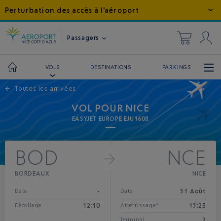
Perturbation des accès à l'aéroport
Passagers
DESTINATIONS
PARKINGS
VOLS
←
Toutes les arrivées
VOL POUR NICE
EASYJET EUROPE EJU1608
BOD
NCE
BORDEAUX
NICE
-
31 Août
Date
Date
12:10
13:25
Décollage
Atterrissage*
2
Terminal