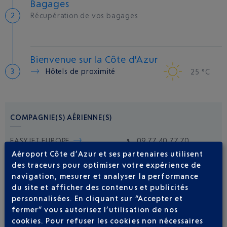
Bagages
Récupération de vos bagages
Bienvenue sur la Côte d'Azur
Hôtels de proximité
25 °C
COMPAGNIE(S) AÉRIENNE(S)
EASYJET EUROPE
09 77 40 77 70
Aéroport Côte d’Azur et ses partenaires utilisent
des traceurs pour optimiser votre expérience de
navigation, mesurer et analyser la performance
du site et afficher des contenus et publicités
personnalisées. En cliquant sur “Accepter et
fermer” vous autorisez l’utilisation de nos
cookies. Pour refuser les cookies non nécessaires
Soyez notifié(e) de