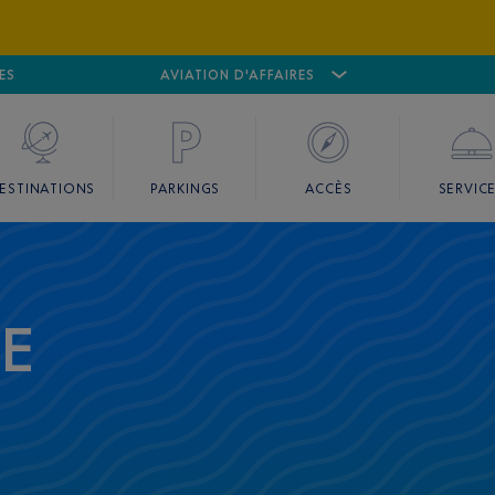
ES
AÉROPORT
CANNES MANDELIEU
AVIATION D'AFFAIRES
AÉROPORT
GO
ESTINATIONS
PARKINGS
ACCÈS
SERVIC
CE