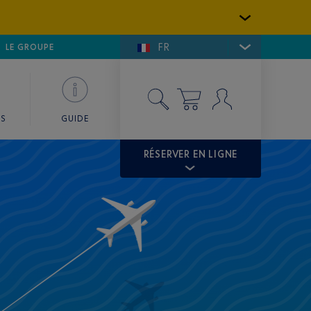
FR
LFE DE SAINT-TROPEZ
LE GROUPE
SKY VALET
ES
GUIDE
RÉSERVER EN LIGNE