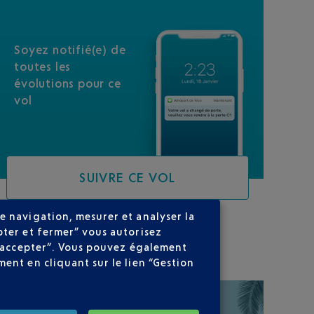
Soyez notifié(e) de
toutes les
évolutions pour ce
vol
SUIVRE CE VOL
e navigation, mesurer et analyser la
pter et fermer” vous autorisez
SUR VOTRE PARCOURS
ns accepter”. Vous pouvez également
ent en cliquant sur le lien “Gestion