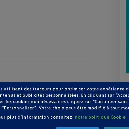
s utilisent des traceurs pour optimiser votre expérience d
ntenus et publicités personnalisées. En cliquant sur “Acce
user les cookies non nécessaires cliquez sur “Continuer sa
zur
r “Personnaliser”. Votre choix peut être modifié à tout mom
30 °C
our plus d’information consultez
notre politique Cookie
.