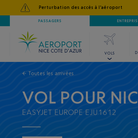
Perturbation des accès à l'aéroport
AÉROPORT
PASSAGERS
NICE CÔTE D'AZUR
ENTREPRIS
D
VOLS
←
Toutes les arrivées
VOL POUR NI
EASYJET EUROPE EJU1612