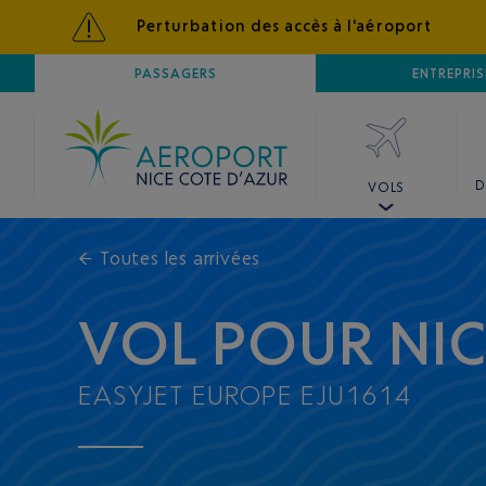
Perturbation des accès à l'aéroport
AÉROPORT
PASSAGERS
NICE CÔTE D'AZUR
ENTREPRIS
D
VOLS
←
Toutes les arrivées
VOL POUR NI
EASYJET EUROPE EJU1614