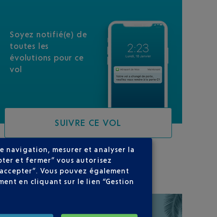
Soyez notifié(e) de
toutes les
évolutions pour ce
vol
SUIVRE CE VOL
e navigation, mesurer et analyser la
pter et fermer” vous autorisez
SUR VOTRE PARCOURS
ns accepter”. Vous pouvez également
ent en cliquant sur le lien “Gestion