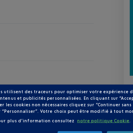
s utilisent des traceurs pour optimiser votre expérience d
ntenus et publicités personnalisées. En cliquant sur “Acce
user les cookies non nécessaires cliquez sur “Continuer sa
zur
r “Personnaliser”. Votre choix peut être modifié à tout mom
30 °C
our plus d’information consultez
notre politique Cookie
.