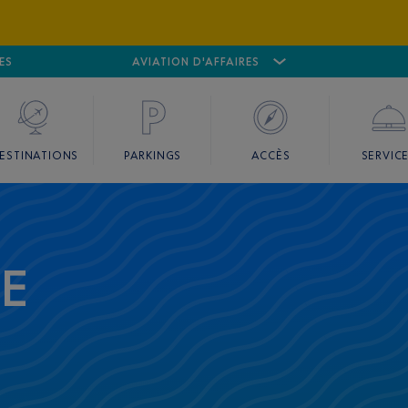
ES
AÉROPORT
CANNES MANDELIEU
AVIATION D'AFFAIRES
AÉROPORT
GO
ESTINATIONS
PARKINGS
ACCÈS
SERVIC
CE