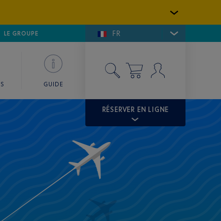
FR
LFE DE SAINT-TROPEZ
LE GROUPE
SKY VALET
ES
GUIDE
RÉSERVER EN LIGNE