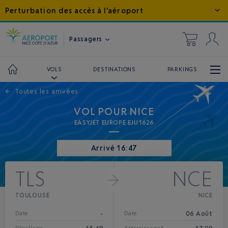
Perturbation des accès à l'aéroport
Passagers
DESTINATIONS
PARKINGS
VOLS
←
Toutes les arrivées
VOL POUR NICE
EASYJET EUROPE EJU1626
Arrivé 16:47
TLS
NCE
TOULOUSE
NICE
-
06 Août
Date
Date