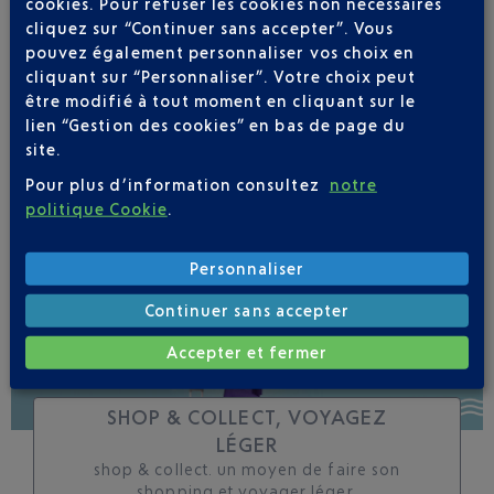
cookies. Pour refuser les cookies non nécessaires
cliquez sur “Continuer sans accepter”. Vous
Soyez notifié(e) de
pouvez également personnaliser vos choix en
toutes les évolutions
cliquant sur “Personnaliser”. Votre choix peut
pour ce vol
être modifié à tout moment en cliquant sur le
lien “Gestion des cookies” en bas de page du
site.
Pour plus d’information consultez
notre
politique Cookie
.
SUIVRE CE VOL
Personnaliser
Continuer sans accepter
Accepter et fermer
SHOP & COLLECT, VOYAGEZ
LÉGER
shop & collect. un moyen de faire son
shopping et voyager léger.