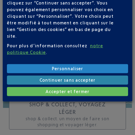
cliquez sur “Continuer sans accepter”. Vous
toutes les évolutions
pouvez également personnaliser vos choix en
pour ce vol
cliquant sur “Personnaliser”. Votre choix peut
être modifié à tout moment en cliquant sur le
lien “Gestion des cookies” en bas de page du
site.
Pour plus d’information consultez
notre
SUIVRE CE VOL
politique Cookie
.
Personnaliser
Continuer sans accepter
Accepter et fermer
SHOP & COLLECT, VOYAGEZ
LÉGER
shop & collect. un moyen de faire son
shopping et voyager léger.