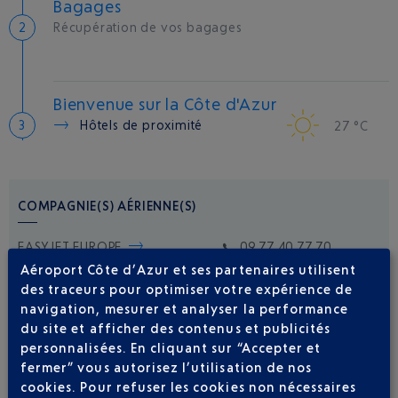
Bagages
Récupération de vos bagages
Bienvenue sur la Côte d'Azur
Hôtels de proximité
27 °C
COMPAGNIE(S) AÉRIENNE(S)
EASYJET EUROPE
09 77 40 77 70
Aéroport Côte d’Azur et ses partenaires utilisent
des traceurs pour optimiser votre expérience de
navigation, mesurer et analyser la performance
du site et afficher des contenus et publicités
personnalisées. En cliquant sur “Accepter et
fermer” vous autorisez l’utilisation de nos
cookies. Pour refuser les cookies non nécessaires
Soyez notifié(e) de