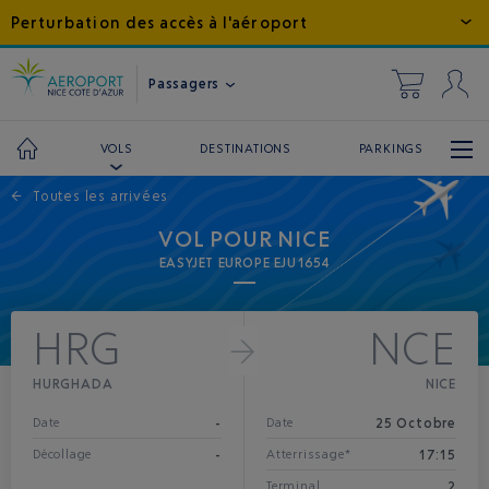
Perturbation des accès à l'aéroport
Passagers
DESTINATIONS
PARKINGS
VOLS
←
Toutes les arrivées
VOL POUR NICE
EASYJET EUROPE EJU1654
HRG
NCE
HURGHADA
NICE
-
25 Octobre
Date
Date
-
17:15
Décollage
Atterrissage*
2
Terminal