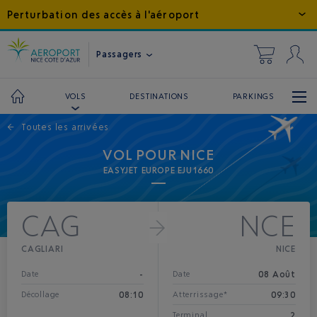
Perturbation des accès à l'aéroport
Passagers
DESTINATIONS
PARKINGS
VOLS
←
Toutes les arrivées
VOL POUR NICE
EASYJET EUROPE EJU1660
CAG
NCE
CAGLIARI
NICE
-
08 Août
Date
Date
08:10
09:30
Décollage
Atterrissage*
2
Terminal