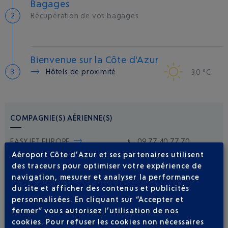
Bagages
Récupération de vos bagages
Bienvenue sur la Côte d'Azur
Hôtels de proximité
30 °C
COMPAGNIE(S) AÉRIENNE(S)
EASYJET EUROPE
09 77 40 77 70
Aéroport Côte d’Azur et ses partenaires utilisent
des traceurs pour optimiser votre expérience de
navigation, mesurer et analyser la performance
du site et afficher des contenus et publicités
personnalisées. En cliquant sur “Accepter et
fermer” vous autorisez l’utilisation de nos
cookies. Pour refuser les cookies non nécessaires
Soyez notifié(e) de