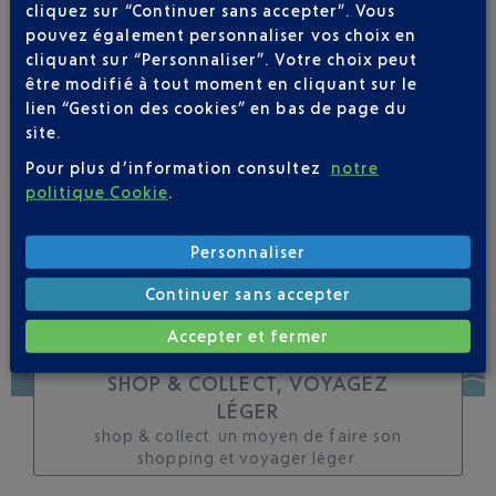
cliquez sur “Continuer sans accepter”. Vous
toutes les évolutions
pouvez également personnaliser vos choix en
pour ce vol
cliquant sur “Personnaliser”. Votre choix peut
être modifié à tout moment en cliquant sur le
lien “Gestion des cookies” en bas de page du
site.
Pour plus d’information consultez
notre
SUIVRE CE VOL
politique Cookie
.
Personnaliser
Continuer sans accepter
Accepter et fermer
SHOP & COLLECT, VOYAGEZ
LÉGER
shop & collect. un moyen de faire son
shopping et voyager léger.