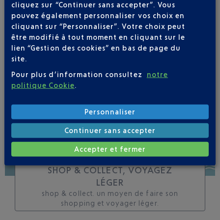
cliquez sur “Continuer sans accepter”. Vous
toutes les évolutions
pouvez également personnaliser vos choix en
pour ce vol
cliquant sur “Personnaliser”. Votre choix peut
être modifié à tout moment en cliquant sur le
lien “Gestion des cookies” en bas de page du
site.
Pour plus d’information consultez
notre
SUIVRE CE VOL
politique Cookie
.
Personnaliser
Continuer sans accepter
Accepter et fermer
SHOP & COLLECT, VOYAGEZ
LÉGER
shop & collect. un moyen de faire son
shopping et voyager léger.