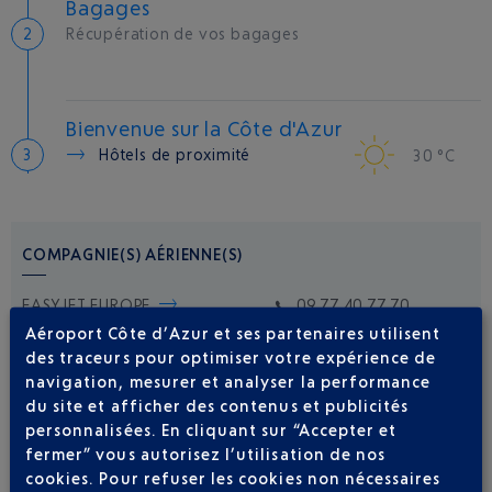
Bagages
Récupération de vos bagages
Bienvenue sur la Côte d'Azur
Hôtels de proximité
30 °C
COMPAGNIE(S) AÉRIENNE(S)
EASYJET EUROPE
09 77 40 77 70
Aéroport Côte d’Azur et ses partenaires utilisent
des traceurs pour optimiser votre expérience de
navigation, mesurer et analyser la performance
du site et afficher des contenus et publicités
personnalisées. En cliquant sur “Accepter et
fermer” vous autorisez l’utilisation de nos
cookies. Pour refuser les cookies non nécessaires
Soyez notifié(e) de