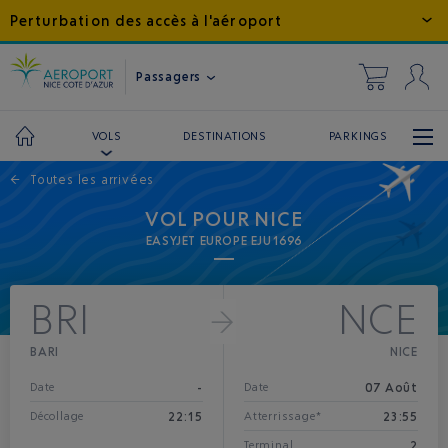
Perturbation des accès à l'aéroport
Passagers
DESTINATIONS
PARKINGS
VOLS
←
Toutes les arrivées
VOL POUR NICE
EASYJET EUROPE EJU1696
BRI
NCE
BARI
NICE
-
07 Août
Date
Date
22:15
23:55
Décollage
Atterrissage*
2
Terminal