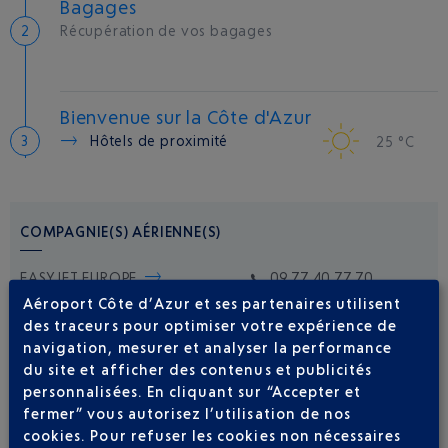
Bagages
Récupération de vos bagages
Bienvenue sur la Côte d'Azur
Hôtels de proximité
25 °C
COMPAGNIE(S) AÉRIENNE(S)
EASYJET EUROPE
09 77 40 77 70
Aéroport Côte d’Azur et ses partenaires utilisent
des traceurs pour optimiser votre expérience de
navigation, mesurer et analyser la performance
du site et afficher des contenus et publicités
personnalisées. En cliquant sur “Accepter et
fermer” vous autorisez l’utilisation de nos
cookies. Pour refuser les cookies non nécessaires
Soyez notifié(e) de