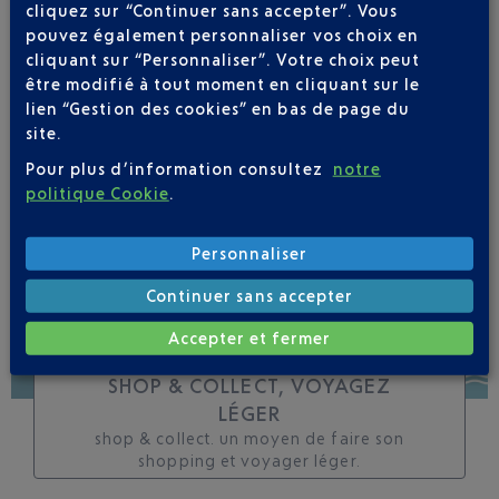
cliquez sur “Continuer sans accepter”. Vous
toutes les évolutions
pouvez également personnaliser vos choix en
pour ce vol
cliquant sur “Personnaliser”. Votre choix peut
être modifié à tout moment en cliquant sur le
lien “Gestion des cookies” en bas de page du
site.
Pour plus d’information consultez
notre
SUIVRE CE VOL
politique Cookie
.
Personnaliser
Continuer sans accepter
Accepter et fermer
SHOP & COLLECT, VOYAGEZ
LÉGER
shop & collect. un moyen de faire son
shopping et voyager léger.