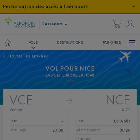
Perturbation des accès à l'aéroport
Passagers
DESTINATIONS
PARKINGS
VOLS
←
Toutes les arrivées
VOL POUR NICE
EASYJET EUROPE EJU1698
VCE
NCE
Venise
NICE
-
08 Août
Date
Date
23:00
00:20
Décollage
Atterrissage*
2
Terminal