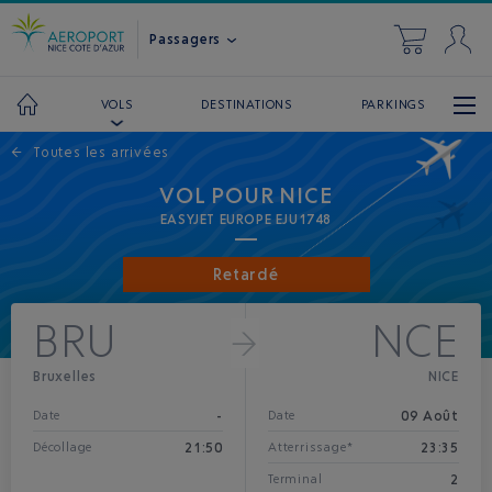
Passagers
DESTINATIONS
PARKINGS
VOLS
←
Toutes les arrivées
VOL POUR NICE
EASYJET EUROPE EJU1748
Retardé
BRU
NCE
Bruxelles
NICE
-
09 Août
Date
Date
21:50
23:35
Décollage
Atterrissage*
2
Terminal