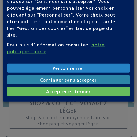
cliquez sur “Continuer sans accepter”. Vous
toutes les évolutions
pouvez également personnaliser vos choix en
pour ce vol
cliquant sur “Personnaliser”. Votre choix peut
être modifié à tout moment en cliquant sur le
lien “Gestion des cookies” en bas de page du
site.
Pour plus d’information consultez
notre
SUIVRE CE VOL
politique Cookie
.
Personnaliser
Continuer sans accepter
Accepter et fermer
SHOP & COLLECT, VOYAGEZ
LÉGER
shop & collect. un moyen de faire son
shopping et voyager léger.