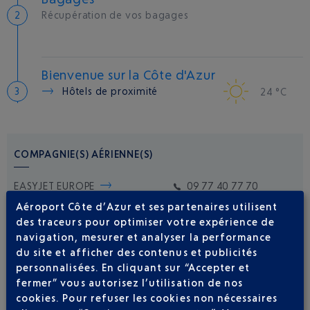
Récupération de vos bagages
Bienvenue sur la Côte d'Azur
Hôtels de proximité
24 °C
COMPAGNIE(S) AÉRIENNE(S)
EASYJET EUROPE
09 77 40 77 70
Aéroport Côte d’Azur et ses partenaires utilisent
des traceurs pour optimiser votre expérience de
navigation, mesurer et analyser la performance
du site et afficher des contenus et publicités
personnalisées. En cliquant sur “Accepter et
fermer” vous autorisez l’utilisation de nos
cookies. Pour refuser les cookies non nécessaires
Soyez notifié(e) de