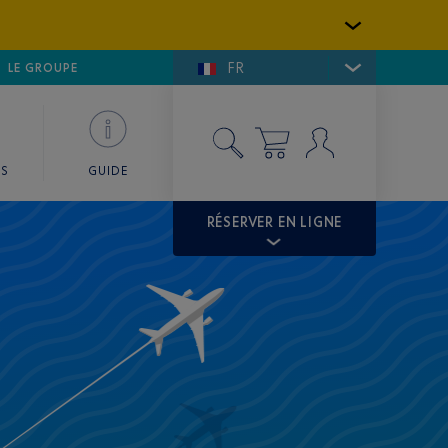
FR
LFE DE SAINT-TROPEZ
LE GROUPE
SKY VALET
ES
GUIDE
RÉSERVER EN LIGNE