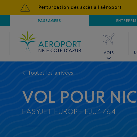
Perturbation des accès à l'aéroport
AÉROPORT
PASSAGERS
NICE CÔTE D'AZUR
ENTREPRIS
D
VOLS
←
Toutes les arrivées
VOL POUR NI
EASYJET EUROPE EJU1764