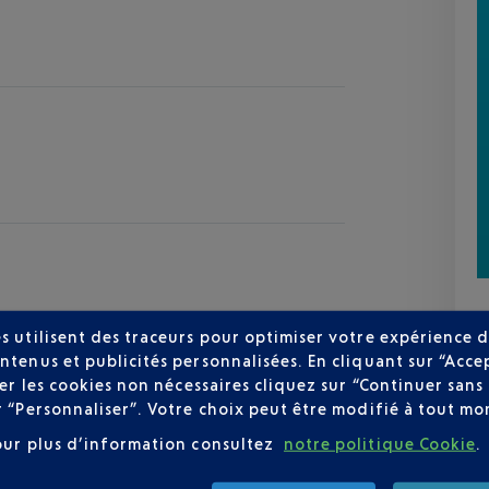
s utilisent des traceurs pour optimiser votre expérience d
ntenus et publicités personnalisées. En cliquant sur “Acce
user les cookies non nécessaires cliquez sur “Continuer sa
zur
r “Personnaliser”. Votre choix peut être modifié à tout mom
25 °C
our plus d’information consultez
notre politique Cookie
.