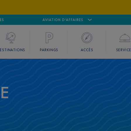
ES
AÉROPORT
CANNES MANDELIEU
AVIATION D'AFFAIRES
AÉROPORT
GO
ESTINATIONS
PARKINGS
ACCÈS
SERVIC
CE