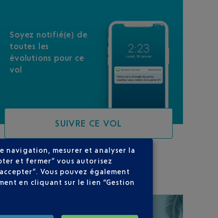
Soyez notifié(e) de
toutes les
évolutions pour ce
vol
SUIVRE CE VOL
e navigation, mesurer et analyser la
pter et fermer” vous autorisez
SUR VOTRE PARCOURS
ns accepter”. Vous pouvez également
ent en cliquant sur le lien “Gestion