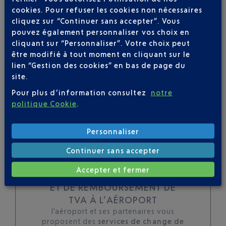
cookies. Pour refuser les cookies non nécessaires
toutes les évolutions
cliquez sur “Continuer sans accepter”. Vous
pour ce vol
pouvez également personnaliser vos choix en
cliquant sur “Personnaliser”. Votre choix peut
être modifié à tout moment en cliquant sur le
lien “Gestion des cookies” en bas de page du
site.
SUIVRE CE VOL
Pour plus d’information consultez
notre
politique Cookie
.
Personnaliser
Continuer sans accepter
Accepter et fermer
TOUS LES SERVICES DE CHANGE
ET DE REMBOURSEMENT DE
TVA À L’AÉROPORT
l'aéroport et ses partenaires vous
proposent des
services de change de