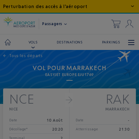
Perturbation des accès à l'aéroport
Passagers
DESTINATIONS
PARKINGS
VOLS
←
Tous les départs
VOL POUR MARRAKECH
EASYJET EUROPE EJU1769
NCE
RAK
NICE
MARRAKECH
10 Août
-
Date
Date
20:20
21:30
Décollage*
Atterrissage
2
Terminal