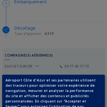
Embarquement
Décollage
Type d'appareil :
A319
COMPAGNIE(S) AÉRIENNE(S)
EASYJET EUROPE
09 77 40 77 70
Aéroport Côte d’Azur et ses partenaires utilisent
des traceurs pour optimiser votre expérience de
navigation, mesurer et analyser la performance
du site et afficher des contenus et publicités
personnalisées. En cliquant sur “Accepter et
Soyez notifié(e) de
fermer” vous autorisez l’utilisation de nos