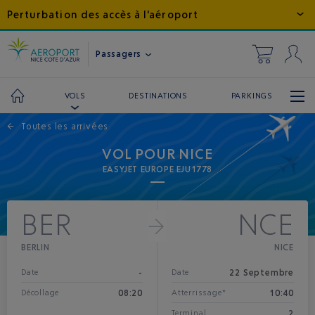
Perturbation des accès à l'aéroport
Passagers
DESTINATIONS
PARKINGS
VOLS
←
Toutes les arrivées
VOL POUR NICE
EASYJET EUROPE EJU1778
BER
NCE
BERLIN
NICE
-
22 Septembre
Date
Date
08:20
10:40
Décollage
Atterrissage*
2
Terminal