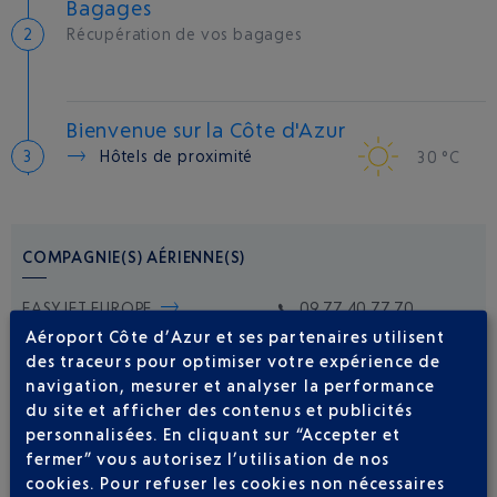
Bagages
Récupération de vos bagages
Bienvenue sur la Côte d'Azur
Hôtels de proximité
30 °C
COMPAGNIE(S) AÉRIENNE(S)
EASYJET EUROPE
09 77 40 77 70
Aéroport Côte d’Azur et ses partenaires utilisent
des traceurs pour optimiser votre expérience de
navigation, mesurer et analyser la performance
du site et afficher des contenus et publicités
personnalisées. En cliquant sur “Accepter et
fermer” vous autorisez l’utilisation de nos
cookies. Pour refuser les cookies non nécessaires
Soyez notifié(e) de