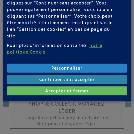
cliquez sur “Continuer sans accepter”. Vous
toutes les évolutions
pouvez également personnaliser vos choix en
pour ce vol
cliquant sur “Personnaliser”. Votre choix peut
être modifié à tout moment en cliquant sur le
lien “Gestion des cookies” en bas de page du
site.
Pour plus d’information consultez
notre
SUIVRE CE VOL
politique Cookie
.
Personnaliser
Continuer sans accepter
Accepter et fermer
SHOP & COLLECT, VOYAGEZ
LÉGER
shop & collect. un moyen de faire son
shopping et voyager léger.