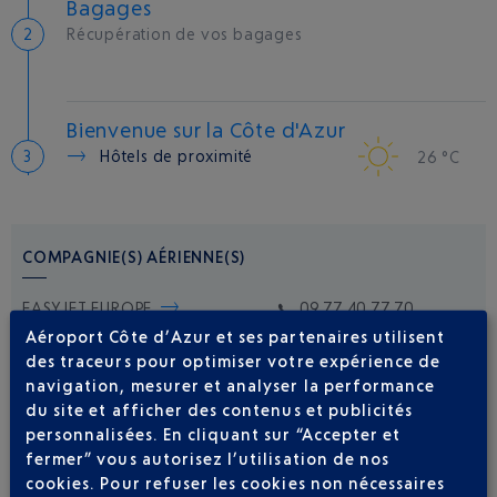
Bagages
Récupération de vos bagages
Bienvenue sur la Côte d'Azur
Hôtels de proximité
26 °C
COMPAGNIE(S) AÉRIENNE(S)
EASYJET EUROPE
09 77 40 77 70
Aéroport Côte d’Azur et ses partenaires utilisent
des traceurs pour optimiser votre expérience de
navigation, mesurer et analyser la performance
du site et afficher des contenus et publicités
personnalisées. En cliquant sur “Accepter et
fermer” vous autorisez l’utilisation de nos
cookies. Pour refuser les cookies non nécessaires
Soyez notifié(e) de