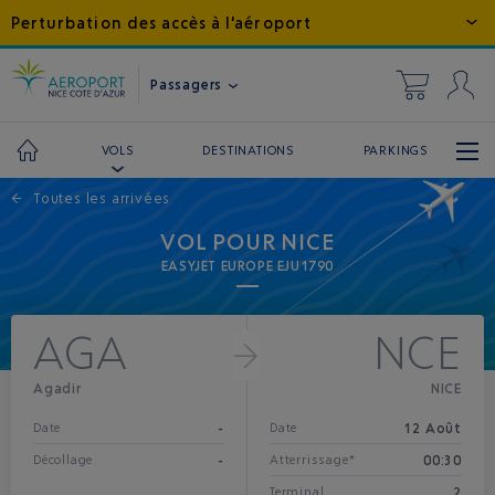
Perturbation des accès à l'aéroport
Passagers
DESTINATIONS
PARKINGS
VOLS
←
Toutes les arrivées
VOL POUR NICE
EASYJET EUROPE EJU1790
AGA
NCE
Agadir
NICE
-
12 Août
Date
Date
-
00:30
Décollage
Atterrissage*
2
Terminal