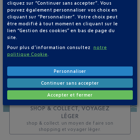
cliquez sur “Continuer sans accepter”. Vous
toutes les évolutions
pouvez également personnaliser vos choix en
pour ce vol
cliquant sur “Personnaliser”. Votre choix peut
être modifié à tout moment en cliquant sur le
lien “Gestion des cookies” en bas de page du
site.
Pour plus d’information consultez
notre
SUIVRE CE VOL
politique Cookie
.
Personnaliser
Continuer sans accepter
Accepter et fermer
SHOP & COLLECT, VOYAGEZ
LÉGER
shop & collect. un moyen de faire son
shopping et voyager léger.