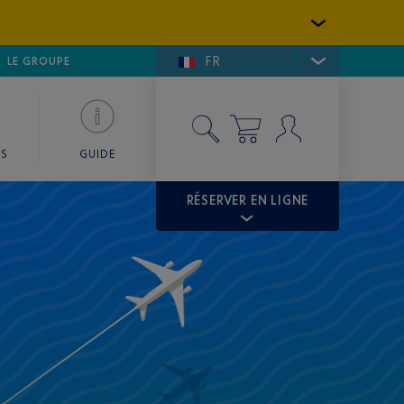
FR
LFE DE SAINT-TROPEZ
LE GROUPE
SKY VALET
ES
GUIDE
RÉSERVER EN LIGNE