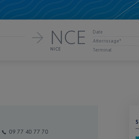
NCE
Date
Atterrissage*
NICE
Terminal
S
09 77 40 77 70