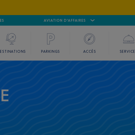
ES
AÉROPORT
CANNES MANDELIEU
AVIATION D'AFFAIRES
AÉROPORT
GO
ESTINATIONS
PARKINGS
ACCÈS
SERVIC
CE