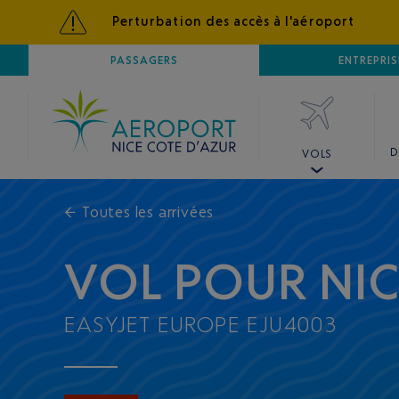
Perturbation des accès à l'aéroport
AÉROPORT
PASSAGERS
NICE CÔTE D'AZUR
ENTREPRIS
D
VOLS
←
Toutes les arrivées
VOL POUR NI
EASYJET EUROPE EJU4003