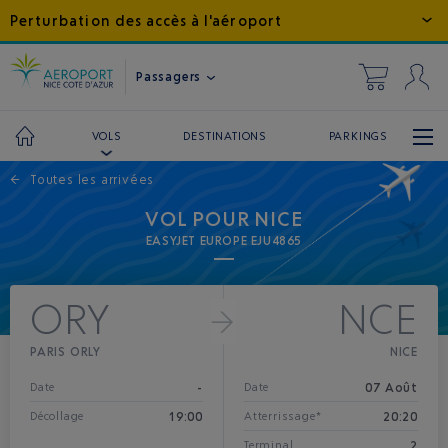
Perturbation des accès à l'aéroport
Passagers
DESTINATIONS
PARKINGS
VOLS
←
Toutes les arrivées
VOL POUR NICE
EASYJET EUROPE EJU4865
ORY
NCE
PARIS ORLY
NICE
-
07 Août
Date
Date
19:00
20:20
Décollage
Atterrissage*
2
Terminal