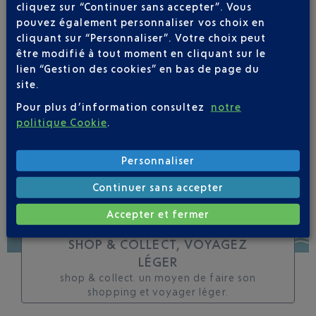
cliquez sur “Continuer sans accepter”. Vous
toutes les évolutions
pouvez également personnaliser vos choix en
pour ce vol
cliquant sur “Personnaliser”. Votre choix peut
être modifié à tout moment en cliquant sur le
lien “Gestion des cookies” en bas de page du
site.
Pour plus d’information consultez
notre
SUIVRE CE VOL
politique Cookie
.
Personnaliser
Continuer sans accepter
Accepter et fermer
SHOP & COLLECT, VOYAGEZ
LÉGER
shop & collect. un moyen de faire son
shopping et voyager léger.