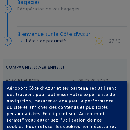
Bagages
Récupération de vos bagages
Bienvenue sur la Côte d'Azur
Hôtels de proximité
27 °C
COMPAGNIE(S) AÉRIENNE(S)
EASYJET EUROPE
09 77 40 77 70
Aéroport Côte d’Azur et ses partenaires utilisent
des traceurs pour optimiser votre expérience de
navigation, mesurer et analyser la performance
du site et afficher des contenus et publicités
personnalisées. En cliquant sur “Accepter et
fermer” vous autorisez l’utilisation de nos
cookies. Pour refuser les cookies non nécessaires
Soyez notifié(e) de