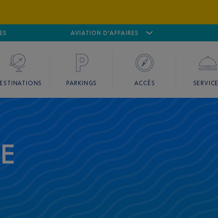
ES
AÉROPORT
CANNES MANDELIEU
AVIATION D'AFFAIRES
AÉROPORT
GO
ESTINATIONS
PARKINGS
ACCÈS
SERVIC
CE