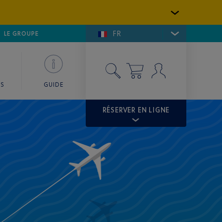
FR
LFE DE SAINT-TROPEZ
LE GROUPE
SKY VALET
ES
GUIDE
RÉSERVER EN LIGNE