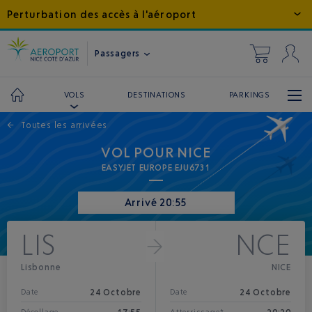
Perturbation des accès à l'aéroport
Passagers
DESTINATIONS
PARKINGS
VOLS
←
Toutes les arrivées
VOL POUR NICE
EASYJET EUROPE EJU6731
Arrivé 20:55
LIS
NCE
Lisbonne
NICE
24 Octobre
24 Octobre
Date
Date