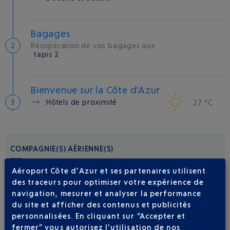
Bagages
Récupération de vos bagages aux
tapis 2
Bienvenue sur la Côte d'Azur
Hôtels de proximité
27 °C
COMPAGNIE(S) AÉRIENNE(S)
Aéroport Côte d’Azur et ses partenaires utilisent
EASYJET EUROPE
09 77 40 77 70
des traceurs pour optimiser votre expérience de
navigation, mesurer et analyser la performance
du site et afficher des contenus et publicités
personnalisées. En cliquant sur “Accepter et
fermer” vous autorisez l’utilisation de nos