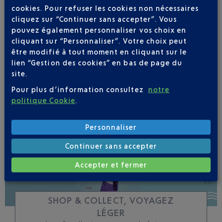
cookies. Pour refuser les cookies non nécessaires
cliquez sur “Continuer sans accepter”. Vous
Soyez notifié(e) de
pouvez également personnaliser vos choix en
toutes les évolutions
cliquant sur “Personnaliser”. Votre choix peut
pour ce vol
être modifié à tout moment en cliquant sur le
lien “Gestion des cookies” en bas de page du
site.
Pour plus d’information consultez
notre
politique Cookie
.
SUIVRE CE VOL
Personnaliser
Continuer sans accepter
Accepter et fermer
SHOP & COLLECT, VOYAGEZ
LÉGER