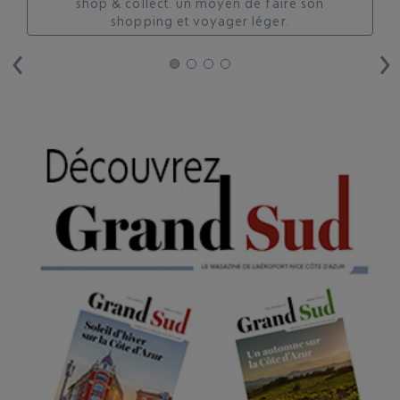
shop & collect. un moyen de faire son
shopping et voyager léger.