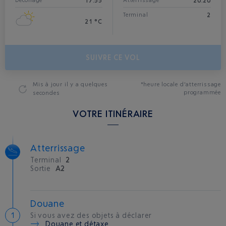
17:55
20:20
Décollage
Atterrissage*
2
Terminal
21 °C
SUIVRE CE VOL
Mis à jour
il y a quelques
*heure locale d'atterrissage
programmée
secondes
VOTRE ITINÉRAIRE
Atterrissage
Terminal
2
Sortie
A2
Douane
Si vous avez des objets à déclarer
Douane et détaxe