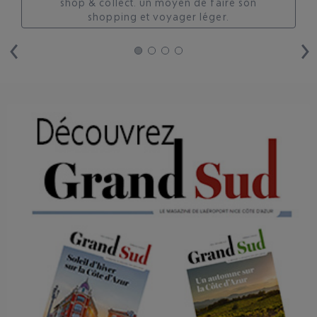
shop & collect. un moyen de faire son
shopping et voyager léger.