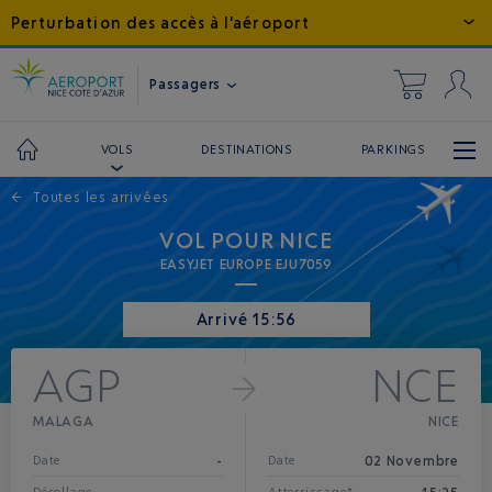
Perturbation des accès à l'aéroport
Passagers
DESTINATIONS
PARKINGS
VOLS
←
Toutes les arrivées
VOL POUR NICE
EASYJET EUROPE EJU7059
Arrivé 15:56
AGP
NCE
MALAGA
NICE
-
02 Novembre
Date
Date