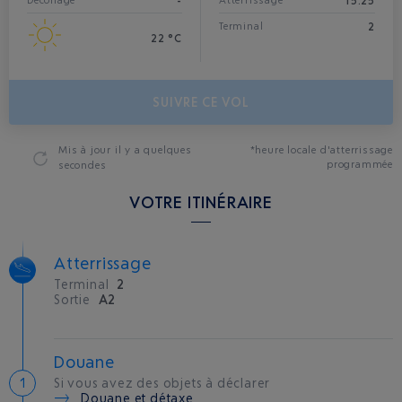
-
15:25
Décollage
Atterrissage*
2
Terminal
22 °C
SUIVRE CE VOL
Mis à jour
il y a quelques
*heure locale d'atterrissage
programmée
secondes
VOTRE ITINÉRAIRE
Atterrissage
Terminal
2
Sortie
A2
Douane
Si vous avez des objets à déclarer
Douane et détaxe