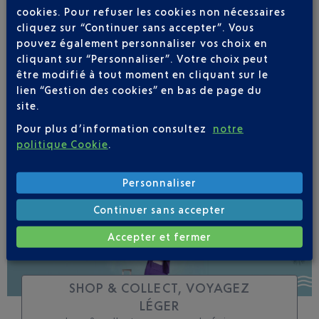
cookies. Pour refuser les cookies non nécessaires
cliquez sur “Continuer sans accepter”. Vous
Soyez notifié(e) de
pouvez également personnaliser vos choix en
toutes les évolutions
cliquant sur “Personnaliser”. Votre choix peut
pour ce vol
être modifié à tout moment en cliquant sur le
lien “Gestion des cookies” en bas de page du
site.
Pour plus d’information consultez
notre
politique Cookie
.
SUIVRE CE VOL
Personnaliser
Continuer sans accepter
Accepter et fermer
SHOP & COLLECT, VOYAGEZ
LÉGER