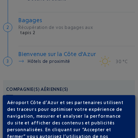
Bagages
Récupération de vos bagages aux
tapis 2
Bienvenue sur la Côte d'Azur
Hôtels de proximité
30 °C
COMPAGNIE(S) AÉRIENNE(S)
Aéroport Côte d’Azur et ses partenaires utilisent
EASYJET EUROPE
09 77 40 77 70
des traceurs pour optimiser votre expérience de
navigation, mesurer et analyser la performance
du site et afficher des contenus et publicités
personnalisées. En cliquant sur “Accepter et
fermer” vous autorisez l’utilisation de nos