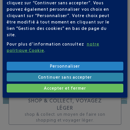
cliquez sur “Continuer sans accepter”. Vous
toutes les évolutions
pouvez également personnaliser vos choix en
pour ce vol
cliquant sur “Personnaliser”. Votre choix peut
être modifié à tout moment en cliquant sur le
lien “Gestion des cookies” en bas de page du
site.
Pour plus d’information consultez
notre
SUIVRE CE VOL
politique Cookie
.
Personnaliser
Continuer sans accepter
Accepter et fermer
SHOP & COLLECT, VOYAGEZ
LÉGER
shop & collect. un moyen de faire son
shopping et voyager léger.