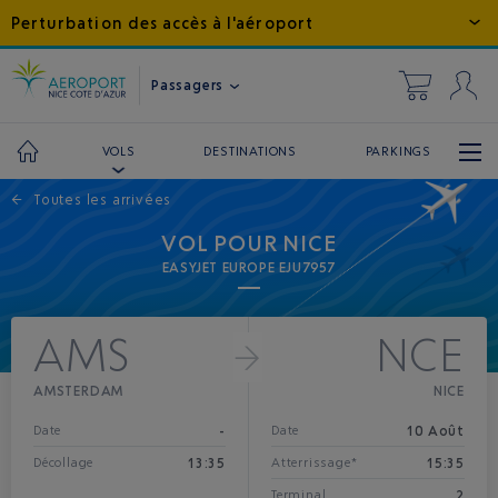
Perturbation des accès à l'aéroport
Passagers
DESTINATIONS
PARKINGS
VOLS
←
Toutes les arrivées
VOL POUR NICE
EASYJET EUROPE EJU7957
AMS
NCE
AMSTERDAM
NICE
-
10 Août
Date
Date
13:35
15:35
Décollage
Atterrissage*
2
Terminal