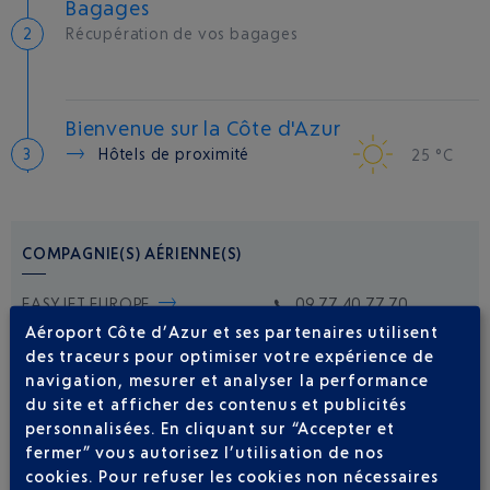
Bagages
Récupération de vos bagages
Bienvenue sur la Côte d'Azur
Hôtels de proximité
25 °C
COMPAGNIE(S) AÉRIENNE(S)
EASYJET EUROPE
09 77 40 77 70
Aéroport Côte d’Azur et ses partenaires utilisent
des traceurs pour optimiser votre expérience de
navigation, mesurer et analyser la performance
du site et afficher des contenus et publicités
personnalisées. En cliquant sur “Accepter et
fermer” vous autorisez l’utilisation de nos
cookies. Pour refuser les cookies non nécessaires
Soyez notifié(e) de