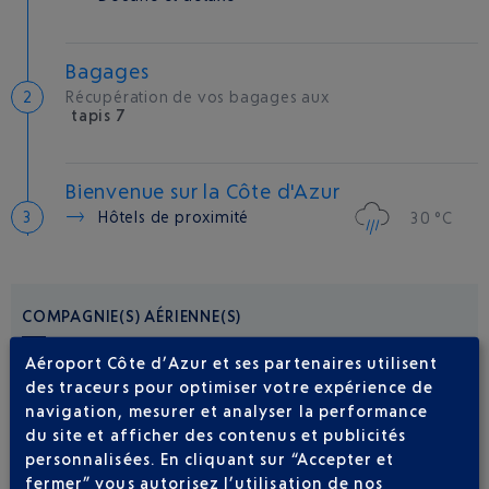
Bagages
Récupération de vos bagages aux
tapis 7
Bienvenue sur la Côte d'Azur
Hôtels de proximité
30 °C
COMPAGNIE(S) AÉRIENNE(S)
Aéroport Côte d’Azur et ses partenaires utilisent
EASYJET SUISSE
09 77 40 77 70
des traceurs pour optimiser votre expérience de
navigation, mesurer et analyser la performance
du site et afficher des contenus et publicités
personnalisées. En cliquant sur “Accepter et
fermer” vous autorisez l’utilisation de nos