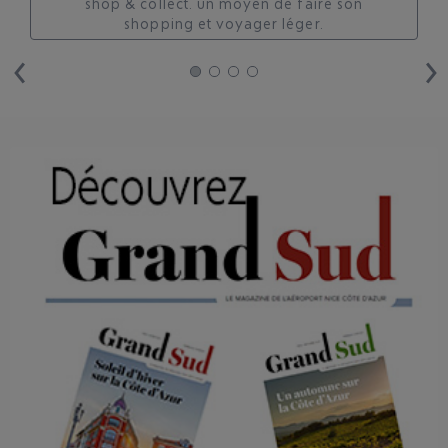
shop & collect. un moyen de faire son
shopping et voyager léger.