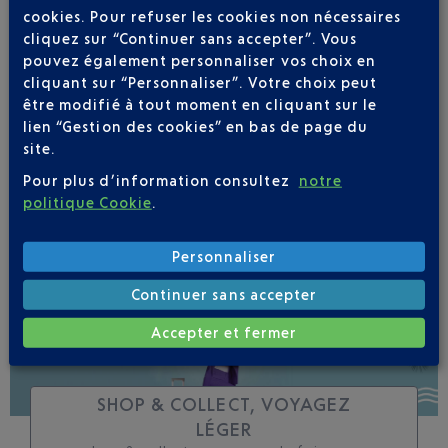
cookies. Pour refuser les cookies non nécessaires
cliquez sur “Continuer sans accepter”. Vous
Soyez notifié(e) de
pouvez également personnaliser vos choix en
toutes les évolutions
cliquant sur “Personnaliser”. Votre choix peut
pour ce vol
être modifié à tout moment en cliquant sur le
lien “Gestion des cookies” en bas de page du
site.
Pour plus d’information consultez
notre
politique Cookie
.
SUIVRE CE VOL
Personnaliser
Continuer sans accepter
Accepter et fermer
SHOP & COLLECT, VOYAGEZ
LÉGER