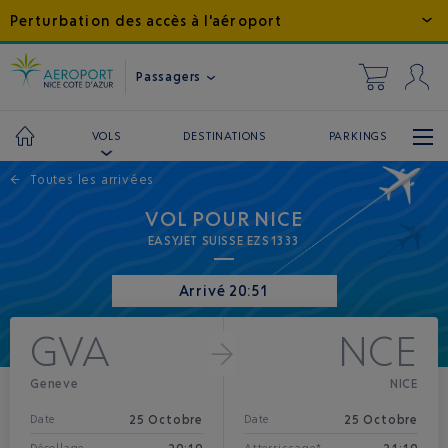
Perturbation des accès à l'aéroport
Passagers
DESTINATIONS
PARKINGS
VOLS
←
Toutes les arrivées
VOL POUR NICE
EASYJET SUISSE EZS1333
Arrivé 20:51
GVA
NCE
Geneve
NICE
25 Octobre
25 Octobre
Date
Date