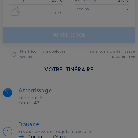
20:10
21:10
Décollage
Atterrissage*
2
Terminal
7 °C
SUIVRE CE VOL
Mis à jour
il y a quelques
*heure locale d'atterrissage
programmée
secondes
VOTRE ITINÉRAIRE
Atterrissage
Terminal
2
Sortie
A3
Douane
Si vous avez des objets à déclarer
Douane et détaxe