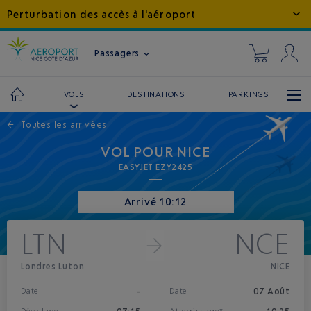
Perturbation des accès à l'aéroport
Passagers
DESTINATIONS
PARKINGS
VOLS
←
Toutes les arrivées
VOL POUR NICE
EASYJET EZY2425
Arrivé 10:12
LTN
NCE
Londres Luton
NICE
-
07 Août
Date
Date