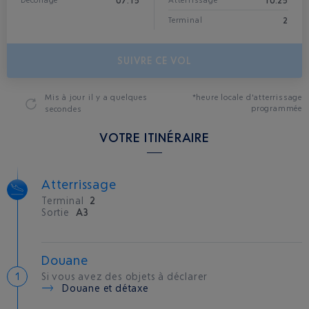
07:15
10:25
Décollage
Atterrissage*
2
Terminal
SUIVRE CE VOL
Mis à jour
il y a quelques
*heure locale d'atterrissage
programmée
secondes
VOTRE ITINÉRAIRE
Atterrissage
Terminal
2
Sortie
A3
Douane
Si vous avez des objets à déclarer
Douane et détaxe