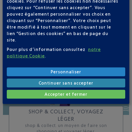
cookies. Pour refuser les cookies non nécessaires
cliquez sur “Continuer sans accepter”. Vous
Soyez notifié(e) de
pouvez également personnaliser vos choix en
toutes les évolutions
cliquant sur “Personnaliser”. Votre choix peut
pour ce vol
être modifié à tout moment en cliquant sur le
lien “Gestion des cookies” en bas de page du
site.
Pour plus d’information consultez
notre
politique Cookie
.
SUIVRE CE VOL
Personnaliser
Continuer sans accepter
Accepter et fermer
SHOP & COLLECT, VOYAGEZ
LÉGER
shop & collect. un moyen de faire son
shopping et voyager léger.