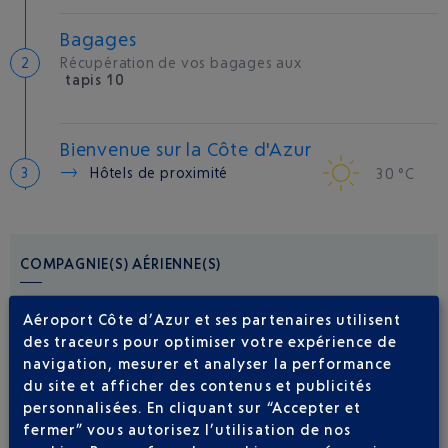
Bagages
Récupération de vos bagages aux
tapis 10
Bienvenue sur la Côte d'Azur
Hôtels de proximité
30 °C
COMPAGNIE(S) AÉRIENNE(S)
EASYJET
09 77 40 77 70
Aéroport Côte d’Azur et ses partenaires utilisent
des traceurs pour optimiser votre expérience de
navigation, mesurer et analyser la performance
du site et afficher des contenus et publicités
personnalisées. En cliquant sur “Accepter et
fermer” vous autorisez l’utilisation de nos