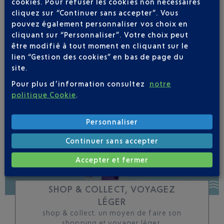
cookies. Pour refuser les cookies non nécessaires
cliquez sur “Continuer sans accepter”. Vous
Soyez notifié(e) de
pouvez également personnaliser vos choix en
toutes les évolutions
cliquant sur “Personnaliser”. Votre choix peut
pour ce vol
être modifié à tout moment en cliquant sur le
lien “Gestion des cookies” en bas de page du
site.
Pour plus d’information consultez
notre
politique Cookie
.
SUIVRE CE VOL
Personnaliser
Continuer sans accepter
Accepter et fermer
SHOP & COLLECT, VOYAGEZ
LÉGER
shop & collect. un moyen de faire son
shopping et voyager léger.