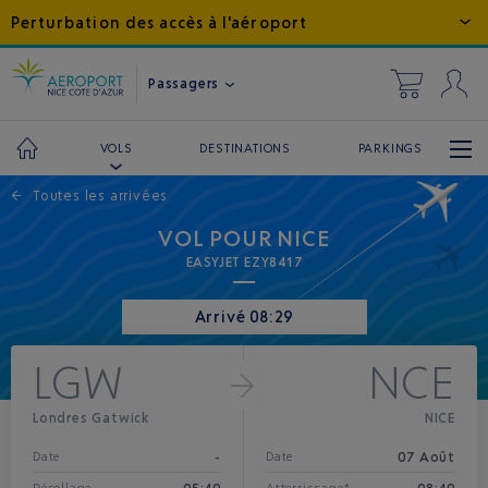
Perturbation des accès à l'aéroport
Passagers
DESTINATIONS
PARKINGS
VOLS
←
Toutes les arrivées
VOL POUR NICE
EASYJET EZY8417
Arrivé 08:29
LGW
NCE
Londres Gatwick
NICE
-
07 Août
Date
Date