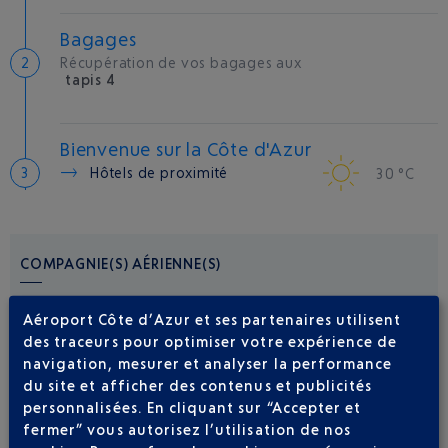
Bagages
Récupération de vos bagages aux
tapis 4
Bienvenue sur la Côte d'Azur
Hôtels de proximité
30 °C
COMPAGNIE(S) AÉRIENNE(S)
EASYJET
09 77 40 77 70
Aéroport Côte d’Azur et ses partenaires utilisent
des traceurs pour optimiser votre expérience de
navigation, mesurer et analyser la performance
du site et afficher des contenus et publicités
personnalisées. En cliquant sur “Accepter et
fermer” vous autorisez l’utilisation de nos