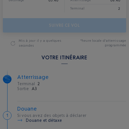
05:40
08:40
Décollage
Atterrissage*
2
Terminal
SUIVRE CE VOL
Mis à jour
il y a quelques
*heure locale d'atterrissage
programmée
secondes
VOTRE ITINÉRAIRE
Atterrissage
Terminal
2
Sortie
A3
Douane
Si vous avez des objets à déclarer
Douane et détaxe