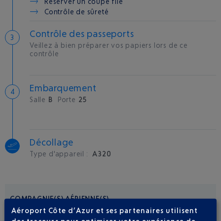
Réserver un coupe file
Contrôle de sûreté
Contrôle des passeports
Veillez à bien préparer vos papiers lors de ce
contrôle
Embarquement
Salle
B
Porte
25
Décollage
Type d'appareil :
A320
COMPAGNIE(S) AÉRIENNE(S)
Aéroport Côte d’Azur et ses partenaires utilisent
des traceurs pour optimiser votre expérience de