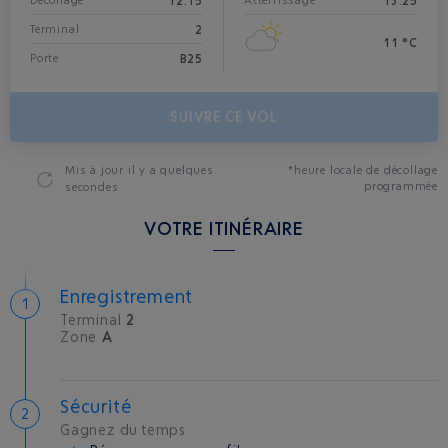
12:15
13:25
Décollage*
Atterrissage
2
Terminal
11 °C
B25
Porte
SUIVRE CE VOL
Mis à jour
il y a quelques
*heure locale de décollage
programmée
secondes
VOTRE ITINÉRAIRE
Enregistrement
Terminal
2
Zone
A
Sécurité
Gagnez du temps