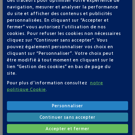
EASYJET
09 77 40 77 70
navigation, mesurer et analyser la performance
du site et afficher des contenus et publicités
personnalisées. En cliquant sur “Accepter et
fermer” vous autorisez l’utilisation de nos
cookies. Pour refuser les cookies non nécessaires
cliquez sur “Continuer sans accepter”. Vous
pouvez également personnaliser vos choix en
Soyez notifié(e) de
cliquant sur “Personnaliser”. Votre choix peut
toutes les évolutions
être modifié à tout moment en cliquant sur le
pour ce vol
lien “Gestion des cookies” en bas de page du
site.
Pour plus d’information consultez
notre
politique Cookie
.
SUIVRE CE VOL
Personnaliser
Continuer sans accepter
Accepter et fermer