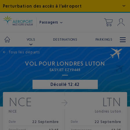
Perturbation des accès à l'aéroport
Passagers
DESTINATIONS
PARKINGS
VOLS
←
Tous les départs
VOL POUR LONDRES LUTON
EASYJET EZY9448
Décollé 12:42
NCE
LTN
NICE
Londres Luton
22 Septembre
22 Septembre
Date
Date