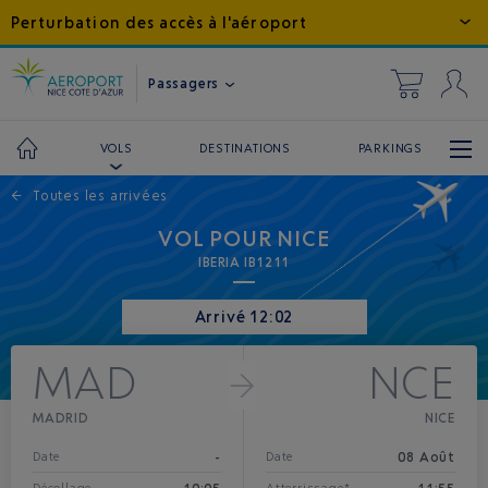
Perturbation des accès à l'aéroport
Passagers
DESTINATIONS
PARKINGS
VOLS
←
Toutes les arrivées
VOL POUR NICE
IBERIA IB1211
Arrivé 12:02
MAD
NCE
MADRID
NICE
-
08 Août
Date
Date