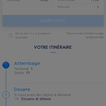
10:05
11:55
Décollage
Atterrissage*
1
Terminal
SUIVRE CE VOL
Mis à jour
il y a quelques
*heure locale d'atterrissage
programmée
secondes
VOTRE ITINÉRAIRE
Atterrissage
Terminal
1
Sortie
11
Douane
Si vous avez des objets à déclarer
Douane et détaxe