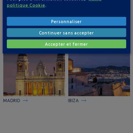
politique Cookie
.
PALMA DE MAJORQUE
MALAGA
Personnaliser
Continuer sans accepter
Accepter et fermer
MADRID
IBIZA