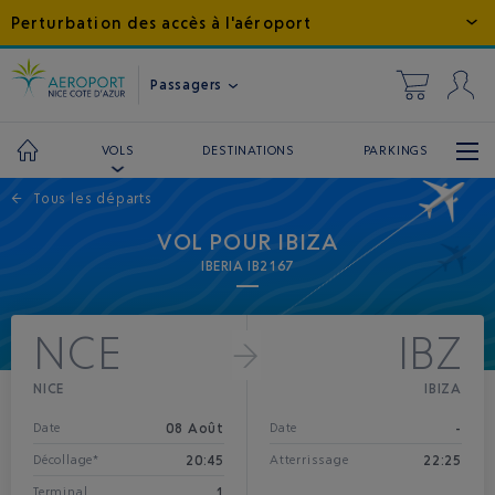
Perturbation des accès à l'aéroport
Passagers
DESTINATIONS
PARKINGS
VOLS
←
Tous les départs
VOL POUR IBIZA
IBERIA IB2167
NCE
IBZ
NICE
IBIZA
08 Août
-
Date
Date
20:45
22:25
Décollage*
Atterrissage
1
Terminal