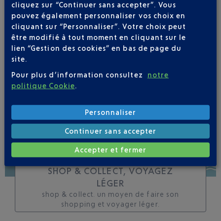
cliquez sur “Continuer sans accepter”. Vous
toutes les évolutions
pouvez également personnaliser vos choix en
pour ce vol
cliquant sur “Personnaliser”. Votre choix peut
être modifié à tout moment en cliquant sur le
lien “Gestion des cookies” en bas de page du
site.
Pour plus d’information consultez
notre
SUIVRE CE VOL
politique Cookie
.
Personnaliser
Continuer sans accepter
Accepter et fermer
SHOP & COLLECT, VOYAGEZ
LÉGER
shop & collect. un moyen de faire son
shopping et voyager léger.