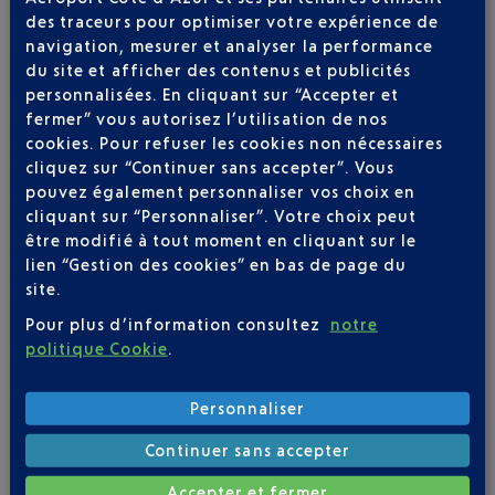
VUELING
01 848 869 48
des traceurs pour optimiser votre expérience de
navigation, mesurer et analyser la performance
IBERIA
0 825 800 965
du site et afficher des contenus et publicités
LATAM AIRLINES CHILE
personnalisées. En cliquant sur “Accepter et
fermer” vous autorisez l’utilisation de nos
QATAR AIRWAYS
04 88 91 07 26
cookies. Pour refuser les cookies non nécessaires
cliquez sur “Continuer sans accepter”. Vous
pouvez également personnaliser vos choix en
cliquant sur “Personnaliser”. Votre choix peut
être modifié à tout moment en cliquant sur le
lien “Gestion des cookies” en bas de page du
site.
Soyez notifié(e) de
Pour plus d’information consultez
notre
toutes les évolutions
politique Cookie
.
pour ce vol
Personnaliser
Continuer sans accepter
Accepter et fermer