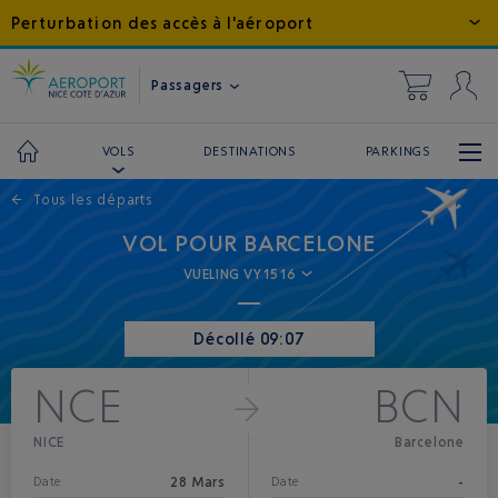
Perturbation des accès à l'aéroport
Passagers
DESTINATIONS
PARKINGS
VOLS
←
Tous les départs
VOL POUR BARCELONE
VUELING VY1516
Décollé 09:07
NCE
BCN
NICE
Barcelone
28 Mars
-
Date
Date