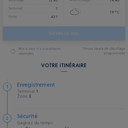
12:45
14:40
Décollage*
Atterrissage
1
Terminal
19 °C
A31
Porte
SUIVRE CE VOL
Mis à jour
il y a quelques
*heure locale de décollage
programmée
secondes
VOTRE ITINÉRAIRE
Enregistrement
Terminal
1
Zone
E
Sécurité
Gagnez du temps