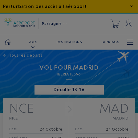
Perturbation des accès à l'aéroport
Passagers
DESTINATIONS
PARKINGS
VOLS
←
Tous les départs
VOL POUR MADRID
IBERIA IB596
Décollé 13:16
NCE
MAD
NICE
MADRID
24 Octobre
24 Octobre
Date
Date