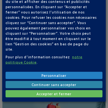
IBERIA
0 825 800 965
du site et afficher des contenus et publicités
personnalisées. En cliquant sur “Accepter et
fermer” vous autorisez l’utilisation de nos
cookies. Pour refuser les cookies non nécessaires
cliquez sur “Continuer sans accepter”. Vous
pouvez également personnaliser vos choix en
cliquant sur “Personnaliser”. Votre choix peut
être modifié à tout moment en cliquant sur le
Soyez notifié(e) de
lien “Gestion des cookies” en bas de page du
toutes les évolutions
site.
pour ce vol
Pour plus d’information consultez
notre
politique Cookie
.
Personnaliser
SUIVRE CE VOL
Continuer sans accepter
Accepter et fermer