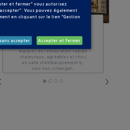
pter et fermer” vous autorisez
ns accepter”. Vous pouvez également
ent en cliquant sur le lien “Gestion
STARBUCKS À
L’AÉROPORT DE NICE
les prières des coffee lovers
ont été exaucées !
starbucks à
sans accepter
Accepter et fermer
l’aéroport de nice
ce sont des
espaces de restauration rapide
chaleureux, agréables et chics
en salle d’embarquement b,
vols non schengen.