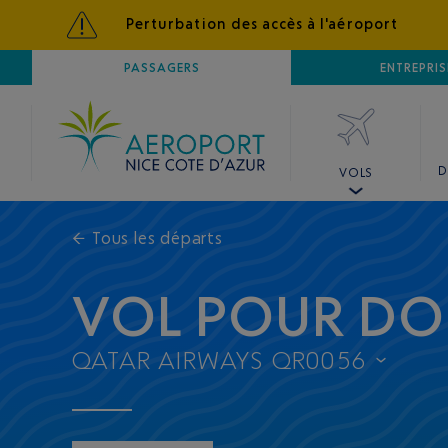
Perturbation des accès à l'aéroport
AÉROPORT
PASSAGERS
NICE CÔTE D'AZUR
ENTREPRIS
D
VOLS
←
Tous les départs
VOL POUR D
QATAR AIRWAYS QR0056