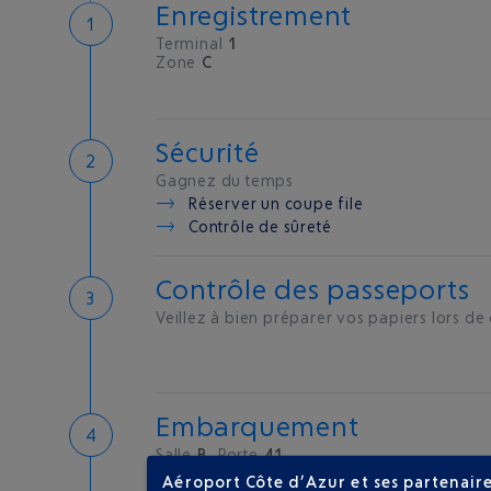
Enregistrement
Terminal
1
Zone
C
Sécurité
Gagnez du temps
Réserver un coupe file
Contrôle de sûreté
Contrôle des passeports
Veillez à bien préparer vos papiers lors de
Embarquement
Salle
B
Porte
41
Aéroport Côte d’Azur et ses partenaire