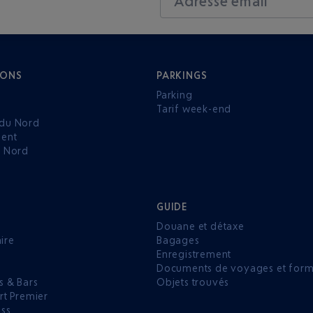
Adresse email
IONS
PARKINGS
Parking
Tarif week-end
du Nord
ent
u Nord
GUIDE
Douane et détaxe
aire
Bagages
Enregistrement
P
Documents de voyages et forma
s & Bars
Objets trouvés
rt Premier
ess