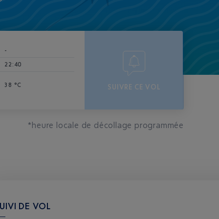
-
22:40
38 °C
SUIVRE CE VOL
*heure locale de décollage programmée
UIVI DE VOL