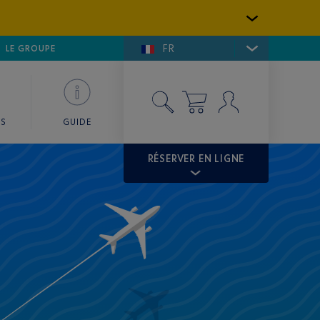
FR
LFE DE SAINT-TROPEZ
LE GROUPE
SKY VALET
ES
GUIDE
RÉSERVER EN LIGNE