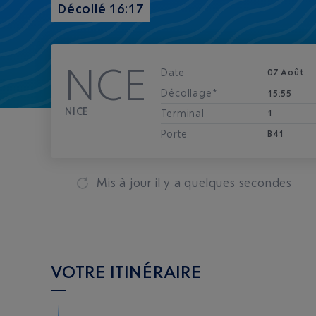
Décollé 16:17
NCE
Date
07 Août
Décollage*
15:55
NICE
Terminal
1
Porte
B41
Mis à jour
il y a quelques secondes
VOTRE ITINÉRAIRE