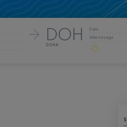
DOH
Date
Atterrissage
DOHA
S