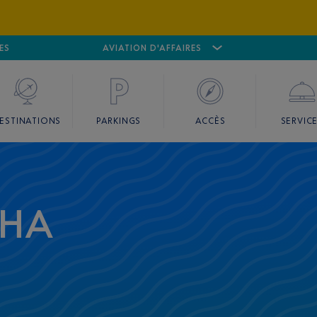
ES
AÉROPORT
CANNES MANDELIEU
AVIATION D'AFFAIRES
AÉROPORT
GO
ESTINATIONS
PARKINGS
ACCÈS
SERVIC
OHA