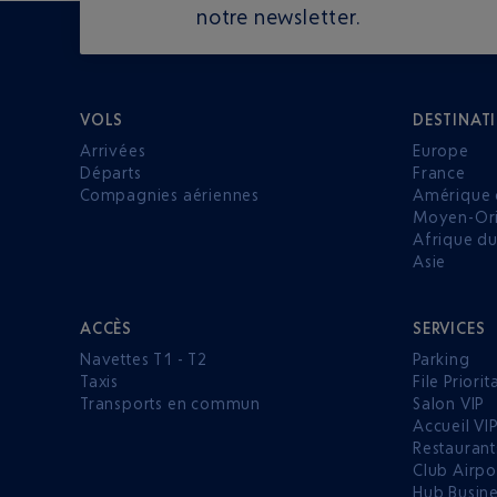
notre newsletter.
VOLS
DESTINAT
Arrivées
Europe
Départs
France
Compagnies aériennes
Amérique 
Moyen-Ori
Afrique d
Asie
ACCÈS
SERVICES
Navettes T1 - T2
Parking
Taxis
File Priorit
Transports en commun
Salon VIP
Accueil VI
Restaurant
Club Airpo
Hub Busin