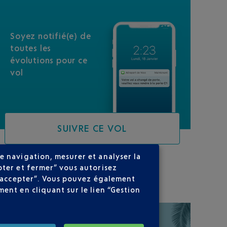
Soyez notifié(e) de
toutes les
évolutions pour ce
vol
SUIVRE CE VOL
e navigation, mesurer et analyser la
pter et fermer” vous autorisez
SUR VOTRE PARCOURS
ns accepter”. Vous pouvez également
ent en cliquant sur le lien “Gestion