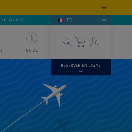
FR
LFE DE SAINT-TROPEZ
LE GROUPE
SKY VALET
ES
GUIDE
RÉSERVER EN LIGNE