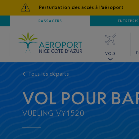
Perturbation des accès à l'aéroport
AÉROPORT
PASSAGERS
NICE CÔTE D'AZUR
ENTREPRIS
D
VOLS
←
Tous les départs
VOL POUR BA
VUELING VY1520