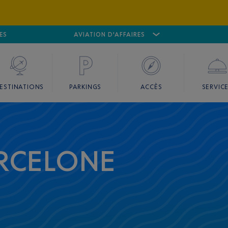
ES
AÉROPORT
CANNES MANDELIEU
AVIATION D'AFFAIRES
AÉROPORT
GO
ESTINATIONS
PARKINGS
ACCÈS
SERVIC
RCELONE