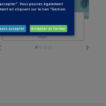
ns accepter”. Vous pouvez également
ent en cliquant sur le lien “Gestion
SHOP & COLLECT,
VOYAGEZ LÉGER
shop & collect. un moyen de
sans accepter
Accepter et fermer
faire son shopping et voyager
léger.