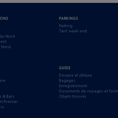
IONS
PARKINGS
Parking
Tarif week-end
du Nord
ent
u Nord
GUIDE
Douane et détaxe
aire
Bagages
Enregistrement
P
Documents de voyages et forma
s & Bars
Objets trouvés
rt Premier
ess