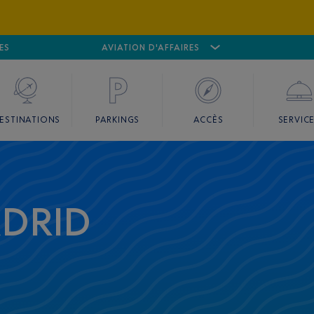
ES
AÉROPORT
CANNES MANDELIEU
AVIATION D'AFFAIRES
AÉROPORT
GO
ESTINATIONS
PARKINGS
ACCÈS
SERVIC
DRID