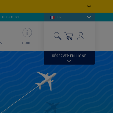
FR
LFE DE SAINT-TROPEZ
LE GROUPE
SKY VALET
ES
GUIDE
RÉSERVER EN LIGNE