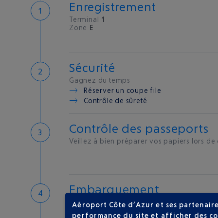
Enregistrement
Terminal
1
Zone
E
Sécurité
Gagnez du temps
Réserver un coupe file
Contrôle de sûreté
Contrôle des passeports
Veillez à bien préparer vos papiers lors de
Embarquement
Salle
A
Porte
03
Aéroport Côte d’Azur et ses partenaire
performance du site et afficher des co