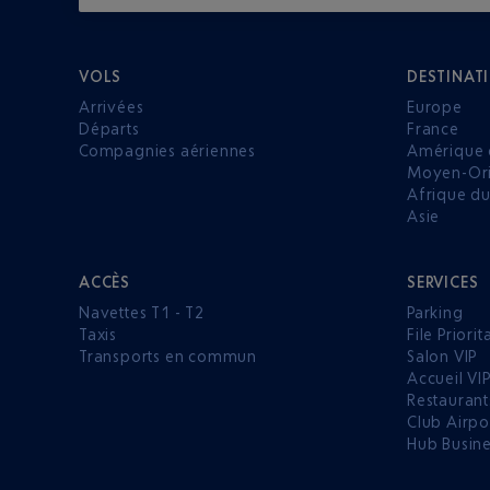
VOLS
DESTINAT
Arrivées
Europe
Départs
France
Compagnies aériennes
Amérique 
Moyen-Ori
Afrique d
Asie
ACCÈS
SERVICES
Navettes T1 - T2
Parking
Taxis
File Priorit
Transports en commun
Salon VIP
Accueil VI
Restaurant
Club Airpo
Hub Busin