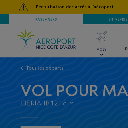
Perturbation des accès à l'aéroport
AÉROPORT
PASSAGERS
NICE CÔTE D'AZUR
ENTREPRIS
D
VOLS
←
Tous les départs
VOL POUR MA
IBERIA IB1218