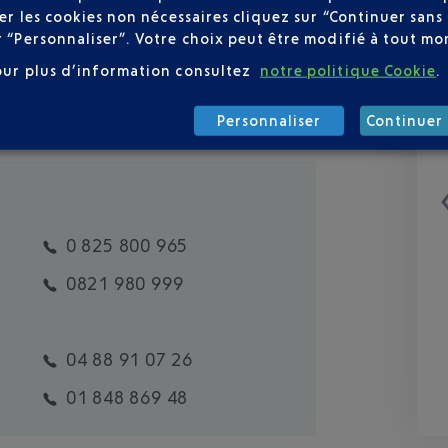
user les cookies non nécessaires cliquez sur “Continuer sa
r “Personnaliser”. Votre choix peut être modifié à tout mom
our plus d’information consultez
notre politique Cookie
.
Personnaliser
Continuer 
0 825 800 965
0821 980 999
04 88 91 07 26
01 848 869 48