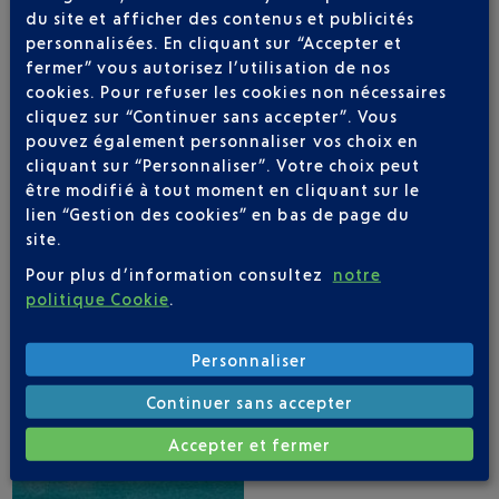
du site et afficher des contenus et publicités
personnalisées. En cliquant sur “Accepter et
fermer” vous autorisez l’utilisation de nos
cookies. Pour refuser les cookies non nécessaires
APPLICATION AÉROPORT NICE
cliquez sur “Continuer sans accepter”. Vous
pouvez également personnaliser vos choix en
cliquant sur “Personnaliser”. Votre choix peut
être modifié à tout moment en cliquant sur le
lien “Gestion des cookies” en bas de page du
1 DESTINATIONS AVEC GULF AIR AU DÉPART
site.
DE NICE
Pour plus d’information consultez
notre
politique Cookie
.
Personnaliser
Continuer sans accepter
Accepter et fermer