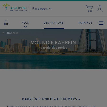
Passagers
DESTINATIONS
PARKINGS
VOLS
←
Bahreïn
VOL NICE BAHREÏN
la perle des perles
BAHREÏN SIGNIFIE « DEUX MERS »