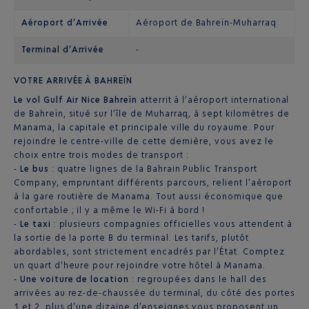
Aéroport d’Arrivée
Aéroport de Bahreïn-Muharraq
Terminal d’Arrivée
-
VOTRE ARRIVÉE À BAHREÏN
Le vol Gulf Air Nice Bahreïn
atterrit à l’aéroport international
de Bahreïn, situé sur l’île de Muharraq, à sept kilomètres de
Manama, la capitale et principale ville du royaume. Pour
rejoindre le centre-ville de cette dernière, vous avez le
choix entre trois modes de transport :
-
Le bus
: quatre lignes de la Bahrain Public Transport
Company, empruntant différents parcours, relient l’aéroport
à la gare routière de Manama. Tout aussi économique que
confortable ; il y a même le Wi-Fi à bord !
-
Le taxi
: plusieurs compagnies officielles vous attendent à
la sortie de la porte B du terminal. Les tarifs, plutôt
abordables, sont strictement encadrés par l’État. Comptez
un quart d’heure pour rejoindre votre hôtel à Manama.
-
Une voiture de location
: regroupées dans le hall des
arrivées au rez-de-chaussée du terminal, du côté des portes
1 et 2, plus d’une dizaine d’enseignes vous proposent un