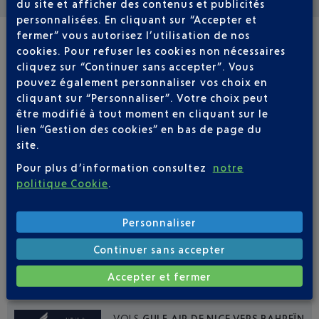
du site et afficher des contenus et publicités
personnalisées. En cliquant sur “Accepter et
fermer” vous autorisez l’utilisation de nos
cookies. Pour refuser les cookies non nécessaires
VOLS RÉGULIERS
cliquez sur “Continuer sans accepter”. Vous
NICE - BAHREÏN BAH
pouvez également personnaliser vos choix en
cliquant sur “Personnaliser”. Votre choix peut
être modifié à tout moment en cliquant sur le
Réserver un vol
413
€
à partir de
lien “Gestion des cookies” en bas de page du
site.
Aller / Retour
Aller simple
Pour plus d’information consultez
notre
Aller
Retour
politique Cookie
.
Adulte(s)
Enfant(s)
Bébé(s)
Personnaliser
Continuer sans accepter
Accepter et fermer
VOLS
GULF AIR DE NICE VERS BAHREÏN