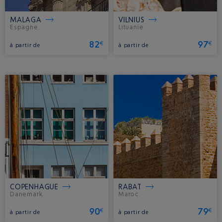
MALAGA
VILNIUS
Espagne.
Lituanie.
82
97
€
€
à partir de
à partir de
COPENHAGUE
RABAT
Danemark.
Maroc.
90
79
€
€
à partir de
à partir de