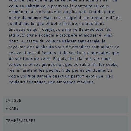
Vous pensez que le golfe Persique manque d’âme ? Un
vol Nice Bahreïn
vous prouvera le contraire ! Il vous
emmènera à la découverte du plus petit État de cette
partie du monde. Mais cet archipel d’une trentaine d’îles
jouit d’une longue et belle histoire, de traditions
ancestrales qu’il conjugue à merveille avec tous les
attributs d’une économie prospère et moderne. Ainsi
donc, au terme du
vol Nice Bahreïn sans escale,
le
royaume des Al Khalifa vous émerveillera tout autant de
ses vestiges millénaires et de ses forts centenaires que
de ses tours de verre. Et puis, il y a la mer, ses eaux
turquoise et ses grandes plages de sable fin, les souks,
les minarets et les pêcheurs de perles qui donnent à
votre
vol Nice Bahreïn direct
un parfum exotique, des
couleurs féeriques, une ambiance magique.
LANGUE
ARABE
TEMPÉRATURES