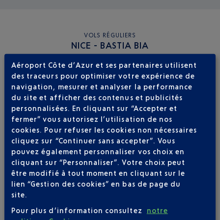
VOLS RÉGULIERS
NICE - BASTIA BIA
Aéroport Côte d’Azur et ses partenaires utilisent
des traceurs pour optimiser votre expérience de
Réserver un vol
200
€
à partir de
navigation, mesurer et analyser la performance
du site et afficher des contenus et publicités
Aller / Retour
Aller simple
personnalisées. En cliquant sur “Accepter et
fermer” vous autorisez l’utilisation de nos
Aller
Retour
cookies. Pour refuser les cookies non nécessaires
cliquez sur “Continuer sans accepter”. Vous
Adulte(s)
Enfant(s)
Bébé(s)
pouvez également personnaliser vos choix en
cliquant sur “Personnaliser”. Votre choix peut
être modifié à tout moment en cliquant sur le
lien “Gestion des cookies” en bas de page du
site.
Pour plus d’information consultez
notre
VOLS
AIR CORSICA DE NICE VERS