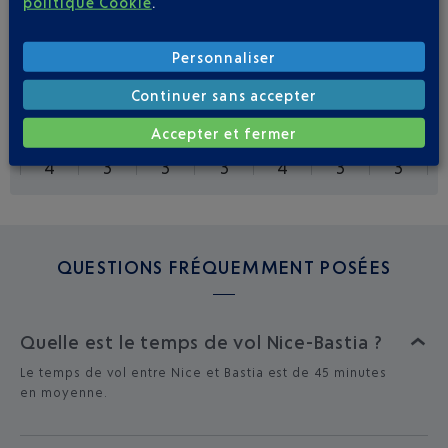
politique Cookie
.
BASTIA
Personnaliser
23
Vols par semaine,
TOUTE L'ANNÉE
Continuer sans accepter
LUN
MAR
MER
JEU
VEN
SAM
DIM
Accepter et fermer
4
3
3
3
4
3
3
QUESTIONS FRÉQUEMMENT POSÉES
Quelle est le temps de vol Nice-Bastia ?
Le temps de vol entre Nice et Bastia est de 45 minutes
en moyenne.