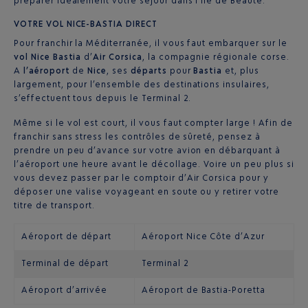
préparer idéalement votre séjour dans l’île de Beauté.
VOTRE VOL
NICE-BASTIA
DIRECT
Pour franchir la Méditerranée, il vous faut embarquer sur le
vol Nice Bastia
d’
Air Corsica
, la compagnie régionale corse.
A
l’aéroport
de
Nice
, ses
départs
pour
Bastia
et, plus
largement, pour l’ensemble des destinations insulaires,
s’effectuent tous depuis le Terminal 2.
Même si le vol est court, il vous faut compter large ! Afin de
franchir sans stress les contrôles de sûreté, pensez à
prendre un peu d’avance sur votre avion en débarquant à
l’aéroport une heure avant le décollage. Voire un peu plus si
vous devez passer par le comptoir d’Air Corsica pour y
déposer une valise voyageant en soute ou y retirer votre
titre de transport.
Aéroport de départ
Aéroport Nice Côte d’Azur
Terminal de départ
Terminal 2
Aéroport d’arrivée
Aéroport de Bastia-Poretta