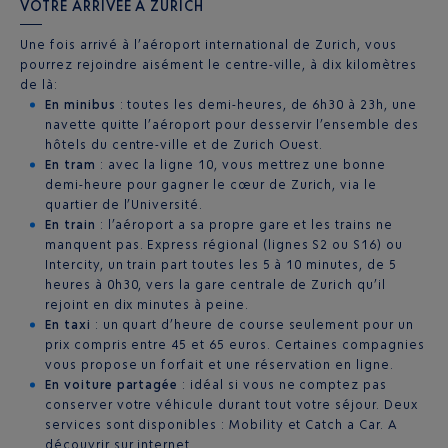
VOTRE ARRIVÉE À ZURICH
Une fois arrivé à l’aéroport international de Zurich, vous
pourrez rejoindre aisément le centre-ville, à dix kilomètres
de là:
En minibus
: toutes les demi-heures, de 6h30 à 23h, une
navette quitte l’aéroport pour desservir l’ensemble des
hôtels du centre-ville et de Zurich Ouest.
En tram
: avec la ligne 10, vous mettrez une bonne
demi-heure pour gagner le cœur de Zurich, via le
quartier de l’Université.
En train
: l’aéroport a sa propre gare et les trains ne
manquent pas. Express régional (lignes S2 ou S16) ou
Intercity, un train part toutes les 5 à 10 minutes, de 5
heures à 0h30, vers la gare centrale de Zurich qu’il
rejoint en dix minutes à peine.
En taxi
: un quart d’heure de course seulement pour un
prix compris entre 45 et 65 euros. Certaines compagnies
vous propose un forfait et une réservation en ligne.
En voiture partagée
: idéal si vous ne comptez pas
conserver votre véhicule durant tout votre séjour. Deux
services sont disponibles : Mobility et Catch a Car. A
découvrir sur internet.