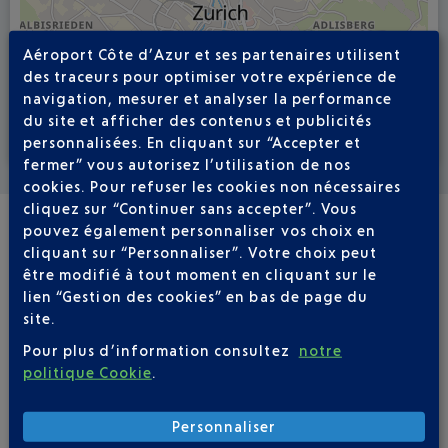
Aéroport Côte d’Azur et ses partenaires utilisent
des traceurs pour optimiser votre expérience de
navigation, mesurer et analyser la performance
du site et afficher des contenus et publicités
personnalisées. En cliquant sur “Accepter et
Voir la carte
fermer” vous autorisez l’utilisation de nos
cookies. Pour refuser les cookies non nécessaires
cliquez sur “Continuer sans accepter”. Vous
pouvez également personnaliser vos choix en
VOLS RÉGULIERS
cliquant sur “Personnaliser”. Votre choix peut
NICE - ZURICH ZRH
être modifié à tout moment en cliquant sur le
lien “Gestion des cookies” en bas de page du
site.
Réserver un vol
121
€
à partir de
Pour plus d’information consultez
notre
politique Cookie
.
Aller / Retour
Aller simple
Aller
Retour
Personnaliser