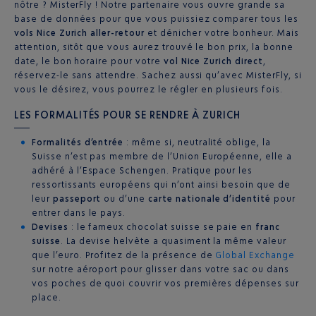
nôtre ? MisterFly ! Notre partenaire vous ouvre grande sa
base de données pour que vous puissiez comparer tous les
vols Nice Zurich aller-retour
et dénicher votre bonheur. Mais
attention, sitôt que vous aurez trouvé le bon prix, la bonne
date, le bon horaire pour votre
vol Nice Zurich direct
,
réservez-le sans attendre. Sachez aussi qu’avec MisterFly, si
vous le désirez, vous pourrez le régler en plusieurs fois.
LES FORMALITÉS POUR SE RENDRE À ZURICH
Formalités d’entrée
: même si, neutralité oblige, la
Suisse n’est pas membre de l’Union Européenne, elle a
adhéré à l’Espace Schengen. Pratique pour les
ressortissants européens qui n’ont ainsi besoin que de
leur
passeport
ou d’une
carte nationale d’identité
pour
entrer dans le pays.
Devises
: le fameux chocolat suisse se paie en
franc
suisse
. La devise helvète a quasiment la même valeur
que l’euro. Profitez de la présence de
Global Exchange
sur notre aéroport pour glisser dans votre sac ou dans
vos poches de quoi couvrir vos premières dépenses sur
place.