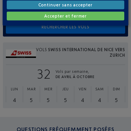
Continuer sans accepter
Adulte(s)
Enfant(s)
Bébé(s)
Accepter et fermer
VOLS
SWISS INTERNATIONAL DE NICE VERS
ZURICH
32
Vols par semaine,
DE AVRIL À OCTOBRE
LUN
MAR
MER
JEU
VEN
SAM
DIM
4
5
5
5
4
4
5
QUESTIONS FRÉQUEMMENT POSÉES