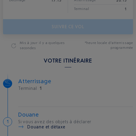
17:15
20:15
Décollage
Atterrissage*
1
Terminal
SUIVRE CE VOL
Mis à jour
il y a quelques
*heure locale d'atterrissage
programmée
secondes
VOTRE ITINÉRAIRE
Atterrissage
Terminal
1
Douane
Si vous avez des objets à déclarer
Douane et détaxe