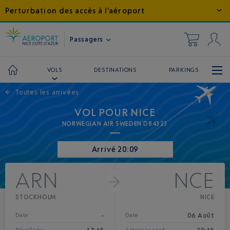
Perturbation des accès à l'aéroport
Passagers
DESTINATIONS
PARKINGS
VOLS
←
Toutes les arrivées
VOL POUR NICE
NORWEGIAN AIR SWEDEN D84323
Arrivé 20:09
ARN
NCE
STOCKHOLM
NICE
-
06 Août
Date
Date