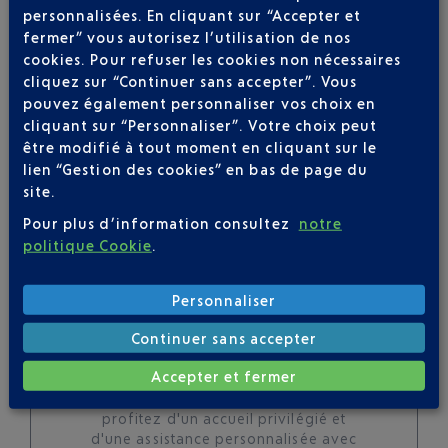
personnalisées. En cliquant sur “Accepter et
toutes les évolutions
fermer” vous autorisez l’utilisation de nos
pour ce vol
cookies. Pour refuser les cookies non nécessaires
cliquez sur “Continuer sans accepter”. Vous
pouvez également personnaliser vos choix en
cliquant sur “Personnaliser”. Votre choix peut
être modifié à tout moment en cliquant sur le
SUIVRE CE VOL
lien “Gestion des cookies” en bas de page du
site.
Pour plus d’information consultez
notre
politique Cookie
.
Personnaliser
Continuer sans accepter
SERVICE PORTEURS DE
BAGAGES : VOYAGEZ LÉGER À
Accepter et fermer
NICE
profitez d'un accueil privilégié et
d'une assistance personnalisée avec