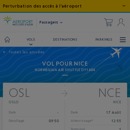
Perturbation des accès à l'aéroport
Passagers
DESTINATIONS
PARKINGS
VOLS
←
Toutes les arrivées
VOL POUR NICE
NORWEGIAN AIR SHUTTLE DY1404
OSL
NCE
OSLO
NICE
-
17 Août
Date
Date
09:50
12:55
Décollage
Atterrissage*
1
Terminal