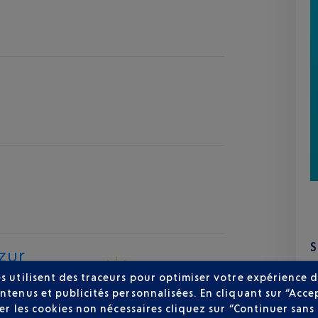
zur
30 °C
s utilisent des traceurs pour optimiser votre expérience d
ntenus et publicités personnalisées. En cliquant sur “Acce
user les cookies non nécessaires cliquez sur “Continuer sa