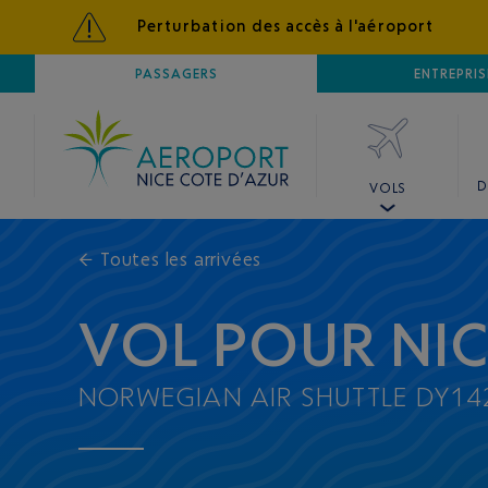
Perturbation des accès à l'aéroport
AÉROPORT
PASSAGERS
NICE CÔTE D'AZUR
ENTREPRIS
D
VOLS
←
Toutes les arrivées
VOL POUR NI
NORWEGIAN AIR SHUTTLE DY14