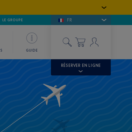
FR
LFE DE SAINT-TROPEZ
LE GROUPE
SKY VALET
ES
GUIDE
RÉSERVER EN LIGNE