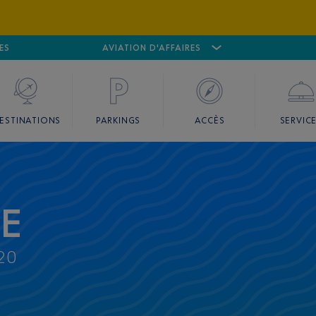
ES
AÉROPORT
CANNES MANDELIEU
AVIATION D'AFFAIRES
AÉROPORT
GO
ESTINATIONS
PARKINGS
ACCÈS
SERVIC
CE
20