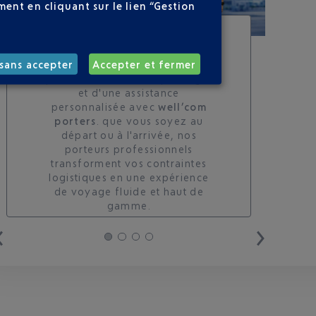
ent en cliquant sur le lien “Gestion
SERVICE PORTEURS DE
BAGAGES : VOYAGEZ
LÉGER À NICE
sans accepter
Accepter et fermer
profitez d'un accueil privilégié
et d'une assistance
personnalisée avec
well’com
porters
. que vous soyez au
départ ou à l'arrivée, nos
porteurs professionnels
transforment vos contraintes
logistiques en une expérience
de voyage fluide et haut de
gamme.