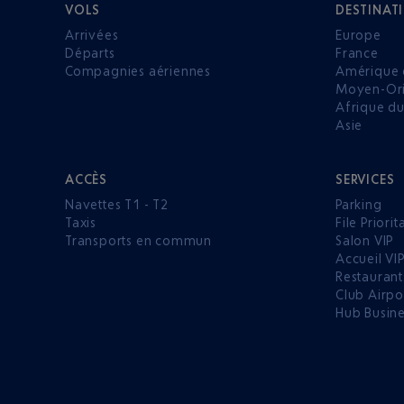
VOLS
DESTINAT
Arrivées
Europe
Départs
France
Compagnies aériennes
Amérique 
Moyen-Ori
Afrique d
Asie
ACCÈS
SERVICES
Navettes T1 - T2
Parking
Taxis
File Priorit
Transports en commun
Salon VIP
Accueil VI
Restaurant
Club Airpo
Hub Busin