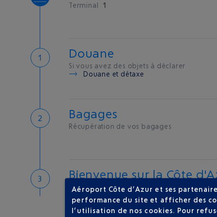
Terminal
1
Douane
Si vous avez des objets à déclarer
Douane et détaxe
Bagages
Récupération de vos bagages
Bienvenue sur la Côte d'A
Hôtels de proximité
Aéroport Côte d’Azur et ses partenaire
performance du site et afficher des co
l’utilisation de nos cookies. Pour ref