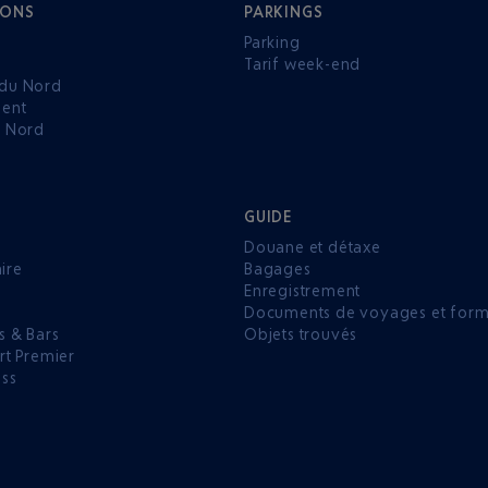
IONS
PARKINGS
Parking
Tarif week-end
du Nord
ent
u Nord
GUIDE
Douane et détaxe
aire
Bagages
Enregistrement
P
Documents de voyages et forma
s & Bars
Objets trouvés
rt Premier
ess