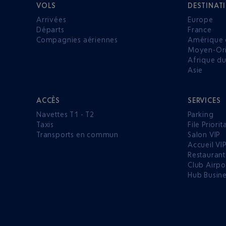
VOLS
DESTINAT
Arrivées
Europe
Départs
France
Compagnies aériennes
Amérique 
Moyen-Ori
Afrique d
Asie
ACCÈS
SERVICES
Navettes T1 - T2
Parking
Taxis
File Priorit
Transports en commun
Salon VIP
Accueil VI
Restaurant
Club Airpo
Hub Busin