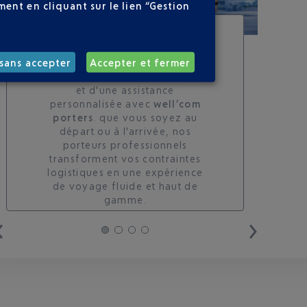
ent en cliquant sur le lien “Gestion
SERVICE PORTEURS DE
BAGAGES : VOYAGEZ
LÉGER À NICE
sans accepter
Accepter et fermer
profitez d'un accueil privilégié
et d'une assistance
personnalisée avec
well’com
porters
. que vous soyez au
départ ou à l'arrivée, nos
porteurs professionnels
transforment vos contraintes
logistiques en une expérience
de voyage fluide et haut de
gamme.