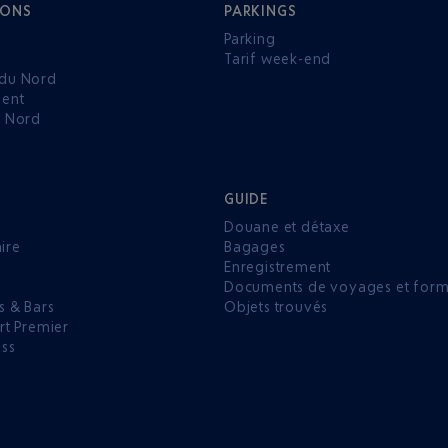
IONS
PARKINGS
Parking
Tarif week-end
du Nord
ent
u Nord
GUIDE
Douane et détaxe
aire
Bagages
Enregistrement
P
Documents de voyages et forma
s & Bars
Objets trouvés
rt Premier
ess