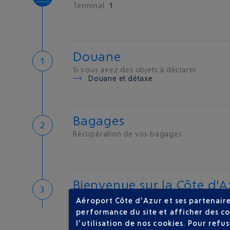
Terminal
1
Douane
Si vous avez des objets à déclarer
Douane et détaxe
Bagages
Récupération de vos bagages
Bienvenue sur la Côte d'A
Hôtels de proximité
Aéroport Côte d’Azur et ses partenaire
performance du site et afficher des co
l’utilisation de nos cookies. Pour ref