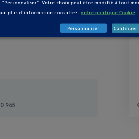
r “Personnaliser”. Votre choix peut être modifié à tout mom
our plus d’information consultez
notre politique Cookie
.
Personnaliser
Continuer 
00 965