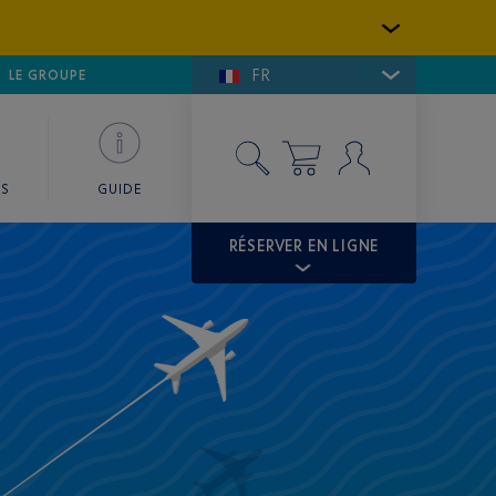
FR
LFE DE SAINT-TROPEZ
LE GROUPE
SKY VALET
ES
GUIDE
RÉSERVER EN LIGNE