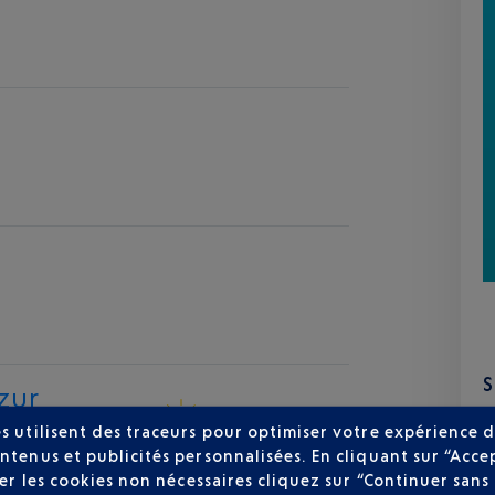
zur
25 °C
s utilisent des traceurs pour optimiser votre expérience d
ntenus et publicités personnalisées. En cliquant sur “Acce
user les cookies non nécessaires cliquez sur “Continuer sa