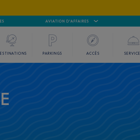
ES
AÉROPORT
CANNES MANDELIEU
AVIATION D'AFFAIRES
AÉROPORT
GO
ESTINATIONS
PARKINGS
ACCÈS
SERVIC
CE