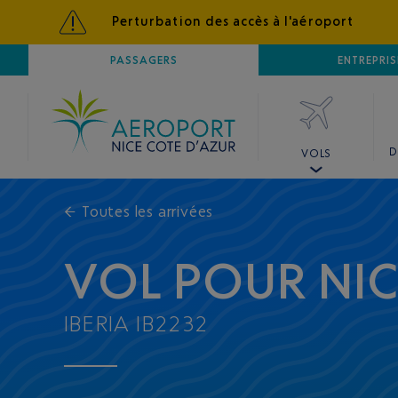
Perturbation des accès à l'aéroport
AÉROPORT
PASSAGERS
NICE CÔTE D'AZUR
ENTREPRIS
D
VOLS
←
Toutes les arrivées
VOL POUR NI
IBERIA IB2232