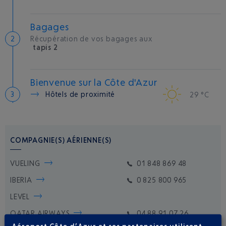
Bagages
Récupération de vos bagages aux
tapis 2
Bienvenue sur la Côte d'Azur
Hôtels de proximité
29 °C
COMPAGNIE(S) AÉRIENNE(S)
VUELING
01 848 869 48
IBERIA
0 825 800 965
LEVEL
QATAR AIRWAYS
04 88 91 07 26
Aéroport Côte d’Azur et ses partenaires utilisent