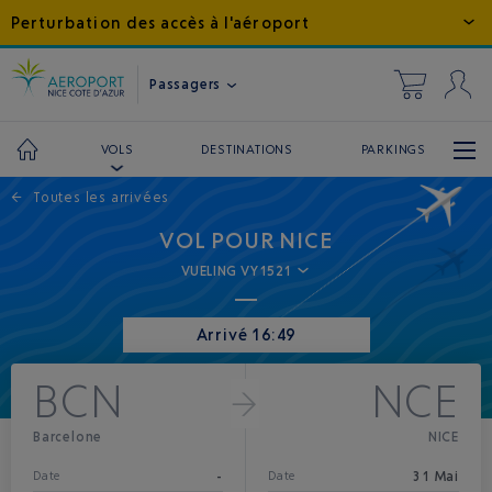
Perturbation des accès à l'aéroport
Passagers
DESTINATIONS
PARKINGS
VOLS
←
Toutes les arrivées
VOL POUR NICE
VUELING VY1521
Arrivé 16:49
BCN
NCE
Barcelone
NICE
-
31 Mai
Date
Date