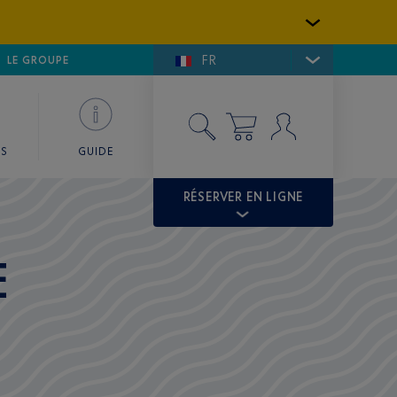
FR
LFE DE SAINT-TROPEZ
LE GROUPE
SKY VALET
ES
GUIDE
RÉSERVER EN LIGNE
E