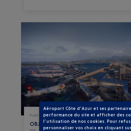
Aéroport Côte d’Azur et ses partenaire
performance du site et afficher des co
Publié
le
12-01-26
l’utilisation de nos cookies. Pour ref
OBJECTIFS ATTEINTS EN 2025
personnaliser vos choix en cliquant su