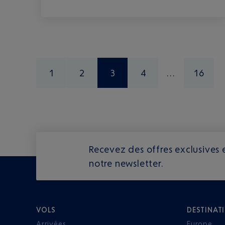
1
2
3
4
16
Recevez des offres exclusives e
notre newsletter.
VOLS
DESTINAT
Arrivées
Europe