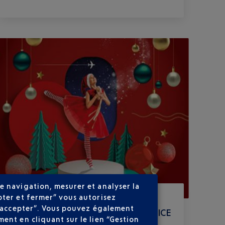
e navigation, mesurer et analyser la
pter et fermer” vous autorisez
Publié
le
28-11-25
ns accepter”. Vous pouvez également
NOËL FÉERIQUE À L’AÉROPORT NICE
ent en cliquant sur le lien “Gestion
CÔTE D’AZUR