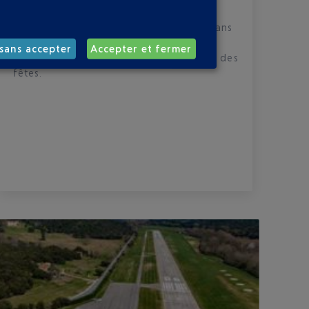
Cette année, la magie de Noël s’invite dans
vos terminaux pour émerveiller petits et
sans accepter
Accepter et fermer
grands. Laissez-vous séduire par l’esprit des
fêtes.